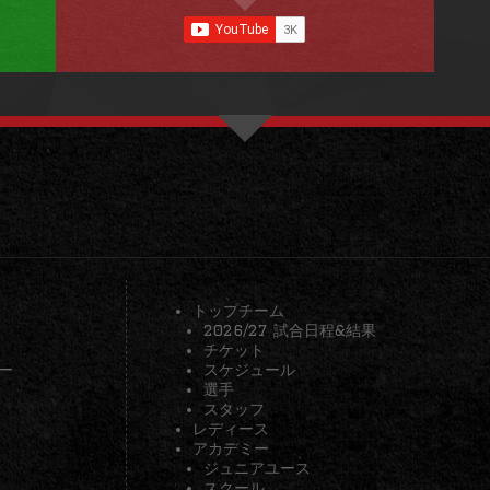
トップチーム
2026/27 試合日程&結果
チケット
ー
スケジュール
選手
スタッフ
レディース
アカデミー
ジュニアユース
スクール