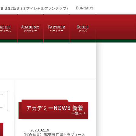
Contact
UB UNITED（オフィシャルファンクラブ）
adies
Academy
Partner
Goods
レディース
アカデミー
パートナー
グッズ
アカデミーNEWS 新着
一覧へ »
2023.02.19
【試合結果】第25回 四国クラブユース