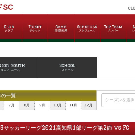
SC
CL
Club
Ticket
Game
Schedule
Top Team
L
クラブ
チケット
日程&結果
スケジュール
メンバー
nior Youth
School
ジュニア ユース
スクール
年の一覧
7月
8月
9月
10月
11月
12月
15サッカーリーグ2021高知県1部リーグ第2節 vs FC