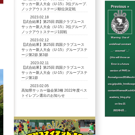
サッカー新人大会（U-15）3位グループ.
Previous »
ノックアウトステージ順位決定戦
2023.02.18
【試合結果】第25回 四国クラブユース
サッカー新人大会（U-15）3位グループ.
ノックアウトステージ1回戦
Warning
: Use of
2023.02.12
【試合結果】第25回 四国クラブユース
undefined constant
サッカー新人大会（U-15）グループステ
… - assumed '…'
ージ第2節.第3節
(this will throw an
2023.02.11
Error in a future
【試合結果】第25回 四国クラブユース
version of PHP) in
サッカー新人大会（U-15）グループステ
ージ第1節
/home/igosso2014/kochi
usc.jp/public_html/uscp
2023.02.05
高知県サッカー協会第3種 2022年度ベス
content/themes/KochiUn
トイレブン選出のお知らせ
academy_blog.php
on line
21
2021年4月…