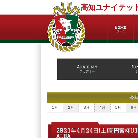
高知ユナイテッド
Home
ホーム
Academy
Ju
アカデミー
今
1月
2月
3月
4月
5月
6月
2021年4月24日(土)高円宮杯U
ALBA