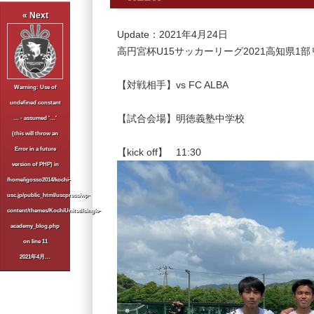
« Next
Update：2021年4月24日
高円宮杯U15サッカーリーグ2021高知県1
【対戦相手】vs FC ALBA
Warning
: Use of
undefined constant
【試合会場】明徳義塾中学校
… - assumed '…'
(this will throw an
Error in a future
【kick off】 11:30
version of PHP) in
/home/igosso2014/kochi-
usc.jp/public_html/uscpress/wp-
content/themes/KochiUnited/single-
academy_blog.php
on line
11
2021年4月…