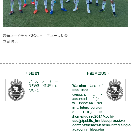
高知ユナイテッドSCジュニアユース監督
立田 将大
« Next
Previous »
アカデミー
NEWS（情報）に
Warning
: Use of
ついて
undefined
constant … -
assumed '…' (this
will throw an Error
in a future version
of PHP) in
/home/igosso2014/kochi-
usc.jp/public_html/uscpress/wp-
content/themes/KochiUnited/single
academy_blog.php