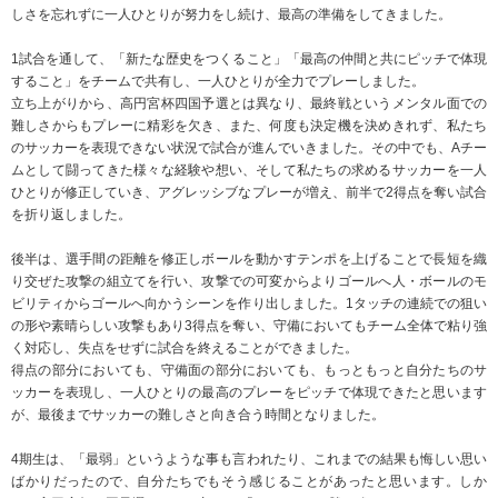
しさを忘れずに一人ひとりが努力をし続け、最高の準備をしてきました。
1試合を通して、「新たな歴史をつくること」「最高の仲間と共にピッチで体現
すること」をチームで共有し、一人ひとりが全力でプレーしました。
立ち上がりから、高円宮杯四国予選とは異なり、最終戦というメンタル面での
難しさからもプレーに精彩を欠き、また、何度も決定機を決めきれず、私たち
のサッカーを表現できない状況で試合が進んでいきました。その中でも、Aチー
ムとして闘ってきた様々な経験や想い、そして私たちの求めるサッカーを一人
ひとりが修正していき、アグレッシブなプレーが増え、前半で2得点を奪い試合
を折り返しました。
後半は、選手間の距離を修正しボールを動かすテンポを上げることで長短を織
り交ぜた攻撃の組立てを行い、攻撃での可変からよりゴールへ人・ボールのモ
ビリティからゴールへ向かうシーンを作り出しました。1タッチの連続での狙い
の形や素晴らしい攻撃もあり3得点を奪い、守備においてもチーム全体で粘り強
く対応し、失点をせずに試合を終えることができました。
得点の部分においても、守備面の部分においても、もっともっと自分たちのサ
ッカーを表現し、一人ひとりの最高のプレーをピッチで体現できたと思います
が、最後までサッカーの難しさと向き合う時間となりました。
4期生は、「最弱」というような事も言われたり、これまでの結果も悔しい思い
ばかりだったので、自分たちでもそう感じることがあったと思います。しか