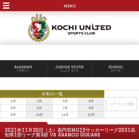
menu
Academy
Junior Youth
School
アカデミー
ジュニア ユース
スクール
今年の一覧
1月
2月
3月
4月
5月
6月
7月
8月
9月
10月
11月
12月
2021年11月20日（土）高円宮杯U15サッカーリーグ2021高
知県1部リーグ第3節 vs Arancio Giocare