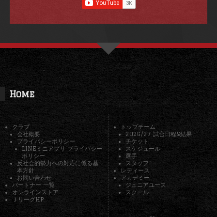
Home
クラブ
トップチーム
会社概要
2026/27 試合日程&結果
プライバシーポリシー
チケット
LINEミニアプリ プライバシー
スケジュール
ポリシー
選手
反社会的勢力への対応に係る基
スタッフ
本方針
レディース
お問い合わせ
アカデミー
パートナー 一覧
ジュニアユース
オンラインストア
スクール
ＪリーグHP