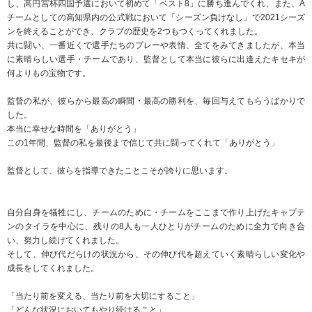
し、高円宮杯四国予選において初めて「ベスト8」に勝ち進んでくれ、また、A
チームとしての高知県内の公式戦において「シーズン負けなし」で2021シーズ
ンを終えることができ、クラブの歴史を2つもつくってくれました。
共に闘い、一番近くで選手たちのプレーや表情、全てをみてきましたが、本当
に素晴らしい選手・チームであり、監督として本当に彼らに出逢えたキセキが
何よりもの宝物です。
監督の私が、彼らから最高の瞬間・最高の勝利を、毎回与えてもらうばかりで
した。
本当に幸せな時間を「ありがとう」
この1年間、監督の私を最後まで信じて共に闘ってくれて「ありがとう」
監督として、彼らを指導できたことこそが誇りに思います。
自分自身を犠牲にし、チームのために・チームをここまで作り上げたキャプテ
ンのタイラを中心に、残りの8人も一人ひとりがチームのために全力で向き合
い、努力し続けてくれました。
そして、伸び代だらけの状況から、その伸び代を超えていく素晴らしい変化や
成長をしてくれました。
「当たり前を変える、当たり前を大切にすること」
「どんな状況においてもやり続けること」