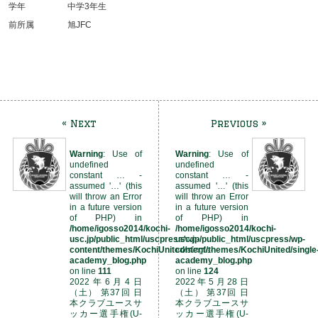
学年
中学3年生
前所属
旭JFC
« Next
Previous »
Warning
: Use of
Warning
: Use of
undefined
undefined
constant … -
constant … -
assumed '…' (this
assumed '…' (this
will throw an Error
will throw an Error
in a future version
in a future version
of PHP) in
of PHP) in
/home/igosso2014/kochi-
/home/igosso2014/kochi-
usc.jp/public_html/uscpress/wp-
usc.jp/public_html/uscpress/wp-
content/themes/KochiUnited/single-
content/themes/KochiUnited/single
academy_blog.php
academy_blog.php
on line
111
on line
124
2022年6月4日
2022年5月28日
（土） 第37回 日
（土） 第37回 日
本クラブユースサ
本クラブユースサ
ッカー選手権(U-
ッカー選手権(U-