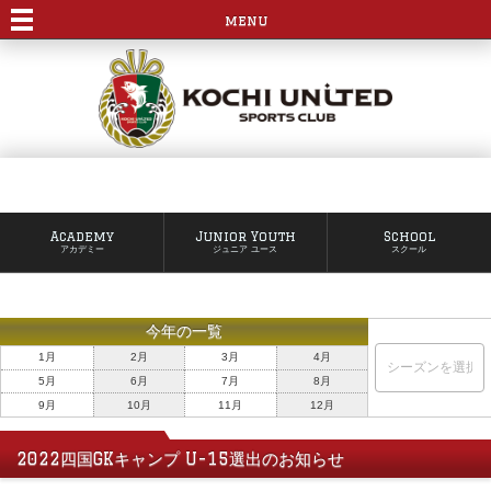
menu
Academy
Junior Youth
School
アカデミー
ジュニア ユース
スクール
今年の一覧
1月
2月
3月
4月
5月
6月
7月
8月
9月
10月
11月
12月
2022四国GKキャンプ U-15選出のお知らせ