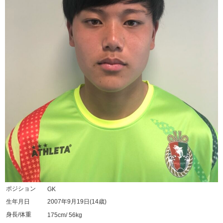
ポジション
GK
生年月日
2007年9月19日(14歳)
身長/体重
175cm/ 56kg