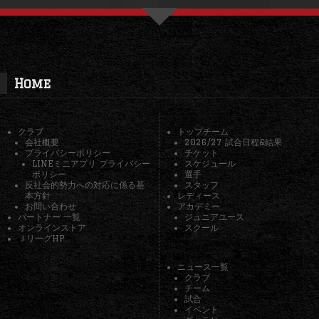
Home
クラブ
トップチーム
会社概要
2026/27 試合日程&結果
プライバシーポリシー
チケット
LINEミニアプリ プライバシー
スケジュール
ポリシー
選手
反社会的勢力への対応に係る基
スタッフ
本方針
レディース
お問い合わせ
アカデミー
パートナー 一覧
ジュニアユース
オンラインストア
スクール
ＪリーグHP
ニュース一覧
クラブ
チーム
試合
イベント