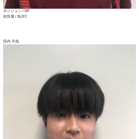
ポジション /
MF
前所属 /
旭JFC
窪内 月哉