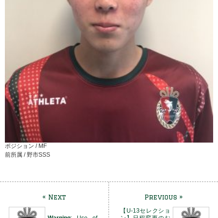
ポジション /
MF
前所属 /
野市SSS
« Next
Previous »
【U-13セレクショ
Warning
: Use of
ン】日程変更のお