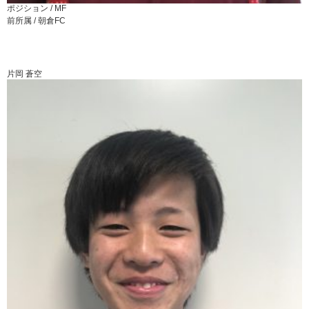
ポジション /
MF
前所属 /
朝倉FC
片岡 蒼空