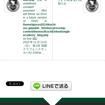
undefined
知らせ
constant … -
assumed '…' (this
will throw an Error
in a future version
of PHP) in
/home/igosso2014/kochi-
usc.jp/public_html/uscpress/wp-
content/themes/KochiUnited/single-
academy_blog.php
on line
111
2022年11月13日
（日） 第1回 四国
クラブユースサッ
カー(U-15)Par…