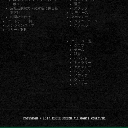
ポリシー
選手
反社会的勢力への対応に係る基
スタッフ
本方針
レディース
お問い合わせ
アカデミー
パートナー 一覧
ジュニアユース
オンラインストア
スクール
ＪリーグHP
ニュース一覧
クラブ
チーム
試合
イベント
ギャラリー
アカデミー
レディース
メディア
グッズ
パートナー
Copyright © 2014. KOCHI UNITED. All Rights Reserved.