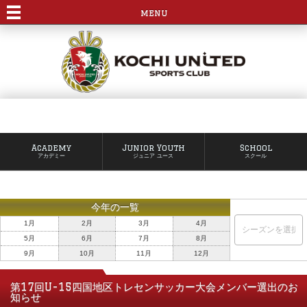
menu
Academy
Junior Youth
School
アカデミー
ジュニア ユース
スクール
今年の一覧
1月
2月
3月
4月
5月
6月
7月
8月
9月
10月
11月
12月
第17回U-15四国地区トレセンサッカー大会メンバー選出のお
知らせ