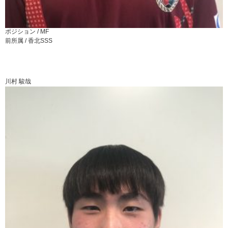
ポジション /
MF
前所属 /
香北SSS
川村 駿哉