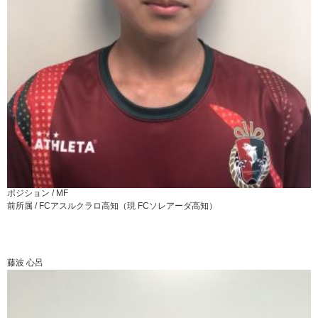
ポジション /
MF
前所属 /
FCアスルクラロ高知（現 FCソレアーダ高知）
藤波 心呂