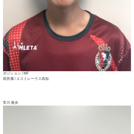
ポジション /
MF
前所属 /
エストレーラス高知
常川 敦央