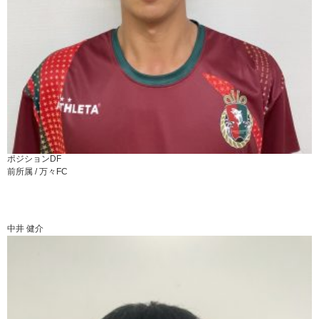
ポジション
DF
前所属 /
万々FC
中井 健介