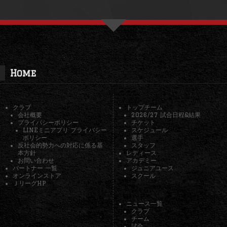
Home
クラブ
トップチーム
会社概要
2026/27 試合日程&結果
プライバシーポリシー
チケット
LINEミニアプリ プライバシー
スケジュール
ポリシー
選手
反社会的勢力への対応に係る基
スタッフ
本方針
レディース
お問い合わせ
アカデミー
パートナー 一覧
ジュニアユース
オンラインストア
スクール
ＪリーグHP
ニュース一覧
クラブ
チーム
試合