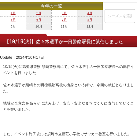
今年の一覧
1月
2月
3月
4月
5月
6月
7月
8月
9月
10月
11月
12月
【10/15(火)】佐々木選手が一日警察署長に就任しました
Update：2024年10月17日
10/15(火)に高知県警察 須崎警察署にて、佐々木選手の一日警察署長への就任イ
ベントを行いました。
佐々木選手が須崎市の明徳義塾高校の出身という縁で、今回の就任となりまし
た。
地域安全宣言を高らかに読み上げ、安心・安全なまちづくりに寄与していくこ
とを誓いました。
また、イベント終了後には須崎市立新荘小学校でサッカー教室を行いました。