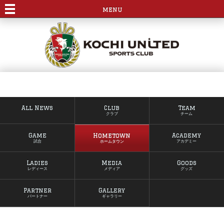
menu
All News
Club
Team
クラブ
チーム
Game
Hometown
Academy
試合
ホームタウン
アカデミー
Ladies
Media
Goods
レディース
メディア
グッズ
Partner
Gallery
パートナー
ギャラリー