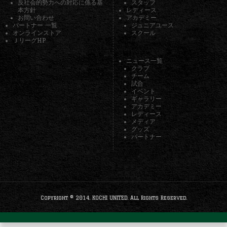
反社会的勢力への対応に係る基
スタッフ
本方針
レディース
お問い合わせ
アカデミー
パートナー 一覧
ジュニアユース
オンラインストア
スクール
ＪリーグHP
ニュース一覧
クラブ
チーム
試合
イベント
ギャラリー
アカデミー
レディース
メディア
グッズ
パートナー
Copyright © 2014. KOCHI UNITED. All Rights Reserved.