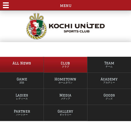
menu
All News
Club
Team
クラブ
チーム
Game
Hometown
Academy
試合
ホームタウン
アカデミー
Ladies
Media
Goods
レディース
メディア
グッズ
Partner
Gallery
パートナー
ギャラリー