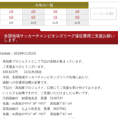
今年の一覧
1月
2月
3月
4月
5月
6月
7月
8月
9月
10月
11月
12月
全国地域サッカーチャンピオンズリーグ遠征費用ご支援お願い
します。
Update：2018年11月2日
高知家プロジェクトとして下記の金額が集まっています。
ご支援ありがとうございます。
430,621円 11/1(木)現在
今回、全国地域サッカーチャンピオンズリーグ出場にあたり、
函館への交通宿泊費が必要です。
下記の「高知家プロジェクト」口座にてご支援を受け付けております。
いくらでも結構ですので、ご支援いただけましたら幸いです。
①四国銀行 卸団地支店 普通 5140747
名義：㈱高知ﾕﾅｲﾃｯﾄﾞｽﾎﾟｰﾂｸﾗﾌﾞ 高知家ﾌﾟﾛｼﾞｪｸﾄ
②高知銀行 ちより街支店 普通 3037591
名義：㈱高知ﾕﾅｲﾃｯﾄﾞｽﾎﾟｰﾂｸﾗﾌﾞ 高知家ﾌﾟﾛｼﾞｪｸﾄ