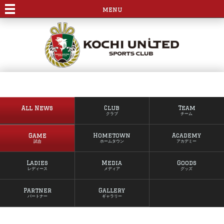
menu
All News
Club
Team
クラブ
チーム
Game
Hometown
Academy
試合
ホームタウン
アカデミー
Ladies
Media
Goods
レディース
メディア
グッズ
Partner
Gallery
パートナー
ギャラリー