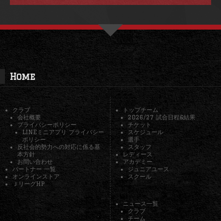
Home
クラブ
トップチーム
会社概要
2026/27 試合日程&結果
プライバシーポリシー
チケット
LINEミニアプリ プライバシー
スケジュール
ポリシー
選手
反社会的勢力への対応に係る基
スタッフ
本方針
レディース
お問い合わせ
アカデミー
パートナー 一覧
ジュニアユース
オンラインストア
スクール
ＪリーグHP
ニュース一覧
クラブ
チーム