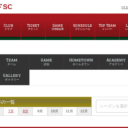
SC
CL
Club
Ticket
Game
Schedule
Top Team
L
クラブ
チケット
日程&結果
スケジュール
メンバー
Team
Game
Hometown
Academy
チーム
試合
ホームタウン
アカデミー
Gallery
ギャラリー
年の一覧
7月
8月
9月
10月
11月
12月