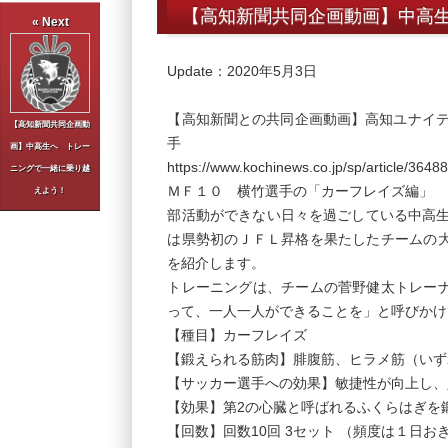
【高知新聞共同企画動画】中高
« Next
Update：2020年5月3日
【高知新聞との共同企画動画】高知ユナイテ
【高知新聞共同企画動
手
画】中高生へ トレー
https://www.kochinews.co.jp/sp/article/36488
ニングで一緒に乗り越
ＭＦ１０ 横竹選手の「カーフレイズ編」
えよう！
部活動ができない日々を過ごしている中高
は県勢初のＪＦＬ昇格を果たしたチームの
を紹介します。
トレーニングは、チームの菅野健太トレー
って、一人一人ができることを」と呼びかけ
【種目】カーフレイズ
【鍛えられる筋肉】腓腹筋、ヒラメ筋（いず
【サッカー選手への効果】敏捷性が向上し、
【効果】第2の心臓と呼ばれるふくらはぎを
【回数】回数10回 3セット （頻度は１日お