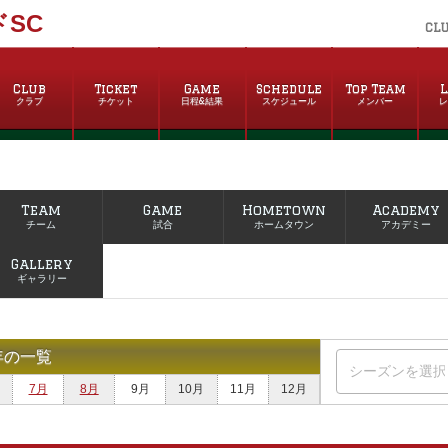
SC
CL
Club
Ticket
Game
Schedule
Top Team
L
クラブ
チケット
日程&結果
スケジュール
メンバー
Team
Game
Hometown
Academy
チーム
試合
ホームタウン
アカデミー
Gallery
ギャラリー
年の一覧
7月
8月
9月
10月
11月
12月