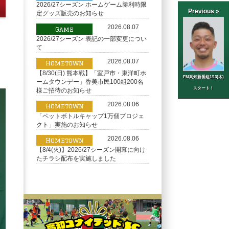
2026/27シーズン ホームゲーム勝利時限
Previous »
定グッズ販売のお知らせ
2026.08.07
Game
2026/27シーズン 表記の一部変更につい
て
2026.08.07
Hometown
【8/30(日) 熊本戦】「室戸市・東洋町ホ
FM高知新番組1/13(木)
ームタウンデー」香美市民100組200名
スタート！
様ご招待のお知らせ
2026.08.06
Hometown
「ペットボトルキャップ1万個プロジェ
クト」実施のお知らせ
2026.08.06
Hometown
【8/4(火)】2026/27シーズン開幕に向け
たチラシ配布を実施しました