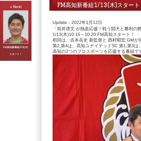
FM高知新番組1/13(木)スタート
« Next
Update：2022年1月12日
「
筒井啓文
が熱血応援！戦う闘犬と勝利の
1/13(木)10:15～10:20 FM高知スタート！
初回は、
吉本岳史
新監督と
西村昭宏
GMが
第2,第4は、
高知ユナイテッドSC
第1,第3は
FM高知新番組1/13(木)
高知の2つのプロスポーツを応援する番組で
スタート！