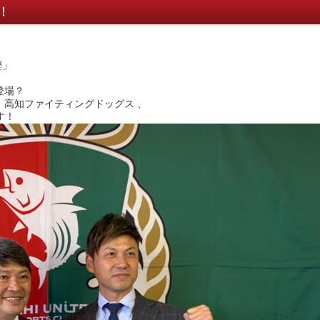
！
鰹」
登場？
、
高知ファイティングドッグス
、
す！