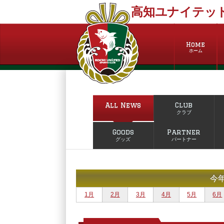
高知ユナイテッド
Home
ホーム
All News
Club
クラブ
Goods
Partner
グッズ
パートナー
今
1月
2月
3月
4月
5月
6月