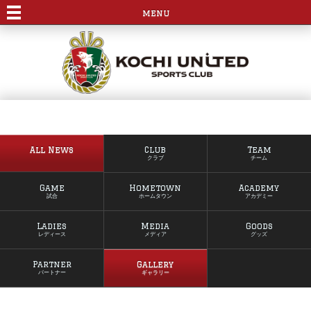
menu
All News
Club
Team
クラブ
チーム
Game
Hometown
Academy
試合
ホームタウン
アカデミー
Ladies
Media
Goods
レディース
メディア
グッズ
Partner
Gallery
パートナー
ギャラリー