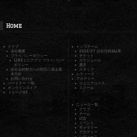
Home
クラブ
トップチーム
会社概要
2026/27 試合日程&結果
プライバシーポリシー
チケット
LINEミニアプリ プライバシー
スケジュール
ポリシー
選手
反社会的勢力への対応に係る基
スタッフ
本方針
レディース
お問い合わせ
アカデミー
パートナー 一覧
ジュニアユース
オンラインストア
スクール
ＪリーグHP
ニュース一覧
クラブ
チーム
試合
イベント
ギャラリー
アカデミー
レディース