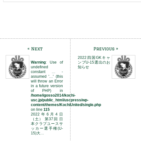
« Next
Previous »
2022四国GKキャ
Warning
: Use of
ンプU-15選出のお
undefined
知らせ
constant … -
assumed '…' (this
will throw an Error
in a future version
of PHP) in
/home/igosso2014/kochi-
usc.jp/public_html/uscpress/wp-
content/themes/KochiUnited/single.php
on line
115
2022年6月4日
（土） 第37回 日
本クラブユースサ
ッカー選手権(U-
15)大…