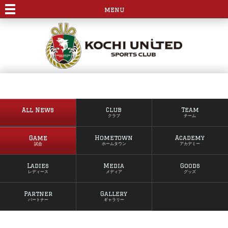
menu
All News
Club
Team
クラブ
チーム
Game
Hometown
Academy
試合
ホームタウン
アカデミー
Ladies
Media
Goods
レディース
メディア
グッズ
Partner
Gallery
パートナー
ギャラリー