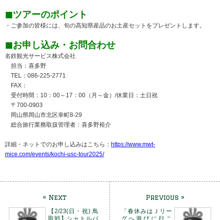
◼︎ツアーのポイント
・ご参加の皆様には、旬の高知県産品のお土産セットをプレゼントします。
◼︎お申し込み・お問合わせ
名鉄観光サービス株式会社
担当：喜多野
TEL：086-225-2771
FAX：
受付時間：10：00～17：00（月～金）/休業日：土日祝
〒700-0903
岡山県岡山市北区幸町8-29
総合旅行業務取扱管理者：喜多野裕介
詳細・ネットでのお申し込みはこちら：
https://www.mwt-
mice.com/events/kochi-usc-tour2025/
« Next
Previous »
【2/23(日・祝) 鳥
「春休みはＪリー
取戦】シャトルバ
グへ遊びに行こ