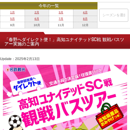
今年の一覧
1月
2月
3月
4月
5月
6月
7月
8月
9月
10月
11月
12月
「春野へダイレクト便！」高知ユナイテッドSC戦 観戦バスツ
アー実施のご案内
Update：2025年2月13日