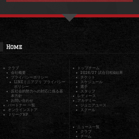
Home
クラブ
トップチーム
会社概要
2026/27 試合日程&結果
プライバシーポリシー
チケット
LINEミニアプリ プライバシー
スケジュール
ポリシー
選手
反社会的勢力への対応に係る基
スタッフ
本方針
レディース
お問い合わせ
アカデミー
パートナー 一覧
ジュニアユース
オンラインストア
スクール
ＪリーグHP
ニュース一覧
クラブ
チーム