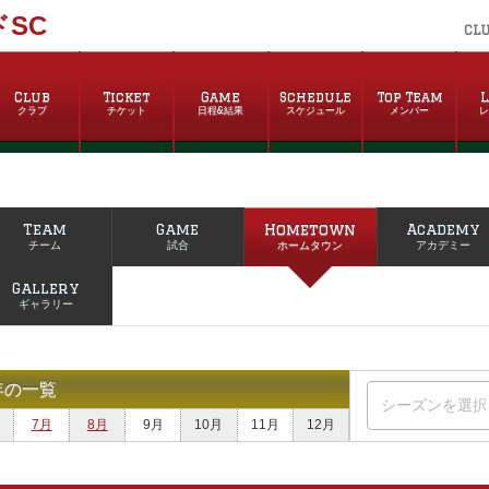
SC
CL
Club
Ticket
Game
Schedule
Top Team
L
クラブ
チケット
日程&結果
スケジュール
メンバー
Team
Game
Hometown
Academy
チーム
試合
ホームタウン
アカデミー
Gallery
ギャラリー
年の一覧
7月
8月
9月
10月
11月
12月