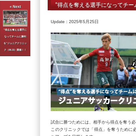
“得点を奪える選手になってチーム
« Next
Update：2025年5月25日
“得点を奪える選手に
なってチームに勝利
を”ジュニアクリニッ
ク（06.15）開催！！
試合に勝つためには、相手から得点を奪う必
このクリニックでは「得点」を奪うために