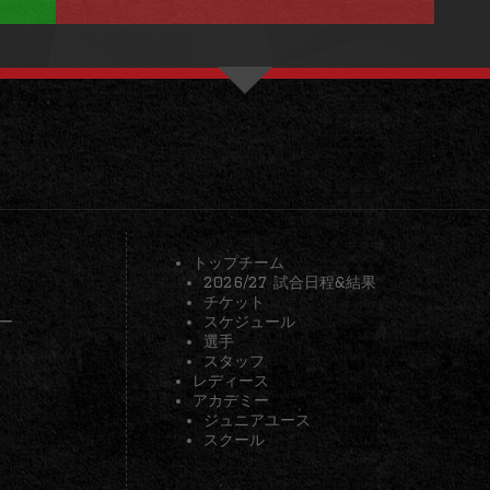
トップチーム
2026/27 試合日程&結果
チケット
ー
スケジュール
選手
スタッフ
レディース
アカデミー
ジュニアユース
スクール