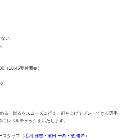
きない。
い。
:00（18:45受付開始）
8）
）
める・蹴るをスムーズに行え、顔を上げてプレーできる選手）
時にレベルチェックをいたします。
ースタッフ（
毛利 雅志
・
濱田 一希
・
芝 脩希
）