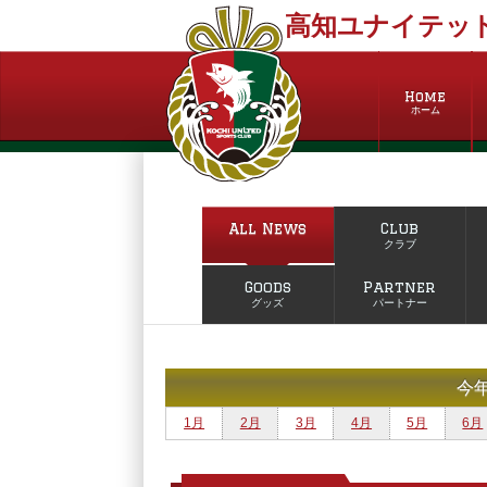
高知ユナイテッド
Home
ホーム
All News
Club
クラブ
Goods
Partner
グッズ
パートナー
今
1月
2月
3月
4月
5月
6月