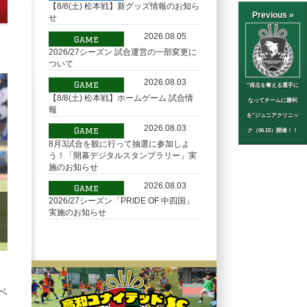
【8/8(土) 松本戦】新グッズ情報のお知ら
Previous »
せ
2026.08.05
Game
2026/27シーズン 試合運営の一部変更に
ついて
2026.08.03
Game
“得点を奪える選手に
【8/8(土) 松本戦】ホームゲーム 試合情
なってチームに勝利
報
を”ジュニアクリニッ
2026.08.03
Game
ク（06.15）開催！！
8月3試合を観に行って抽選に参加しよ
う！「開幕デジタルスタンプラリー」実
施のお知らせ
2026.08.03
Game
2026/27シーズン「PRIDE OF 中四国」
実施のお知らせ
ベ