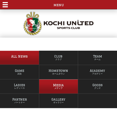
menu
All News
Club
Team
クラブ
チーム
Game
Hometown
Academy
試合
ホームタウン
アカデミー
Ladies
Media
Goods
レディース
メディア
グッズ
Partner
Gallery
パートナー
ギャラリー