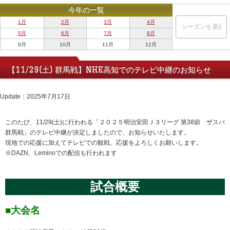
今年の一覧
1月
2月
3月
4月
5月
6月
7月
8月
9月
10月
11月
12月
【11/29(土) 群馬戦】NHK高知でのテレビ中継のお知らせ
Update：2025年7月17日
このたび、11/29(土)に行われる「２０２５明治安田Ｊ３リーグ 第38節 ザスパ
群馬戦」のテレビ中継が決定しましたので、お知らせいたします。
現地での応援に加えてテレビでの観戦、応援をよろしくお願いします。
※DAZN、Leminoでの配信も行われます
試合概要
■
大会名