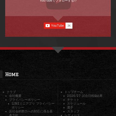
YouTubeでフォローする!?
Home
クラブ
トップチーム
会社概要
2026/27 試合日程&結果
プライバシーポリシー
チケット
LINEミニアプリ プライバシー
スケジュール
ポリシー
選手
反社会的勢力への対応に係る基
スタッフ
本方針
レディース