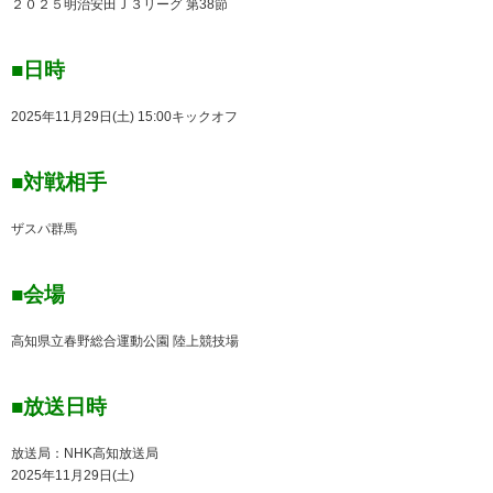
２０２５明治安田Ｊ３リーグ 第38節
■
日時
2025年11月29日(土) 15:00キックオフ
■対戦相手
ザスパ群馬
■
会場
高知県立春野総合運動公園 陸上競技場
■放送日時
放送局：NHK高知放送局
2025年11月29日(土)