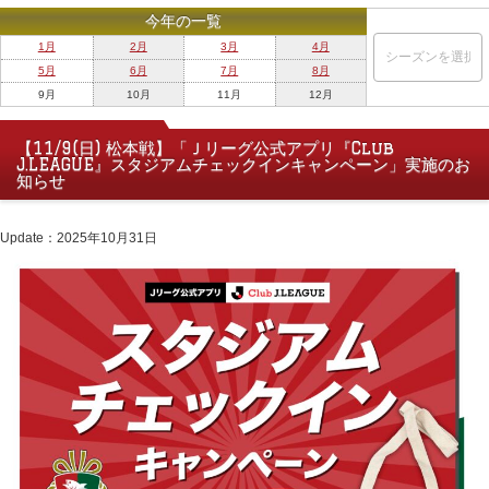
今年の一覧
1月
2月
3月
4月
5月
6月
7月
8月
9月
10月
11月
12月
【11/9(日) 松本戦】「Ｊリーグ公式アプリ『Club
J.LEAGUE』スタジアムチェックインキャンペーン」実施のお
知らせ
Update：2025年10月31日