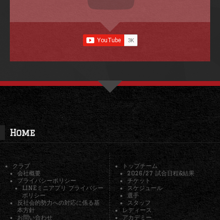
Home
クラブ
トップチーム
会社概要
2026/27 試合日程&結果
プライバシーポリシー
チケット
LINEミニアプリ プライバシー
スケジュール
ポリシー
選手
反社会的勢力への対応に係る基
スタッフ
本方針
レディース
お問い合わせ
アカデミー