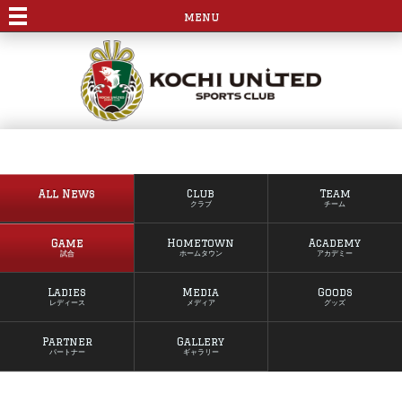
menu
All News
Club
Team
クラブ
チーム
Game
Hometown
Academy
試合
ホームタウン
アカデミー
Ladies
Media
Goods
レディース
メディア
グッズ
Partner
Gallery
パートナー
ギャラリー