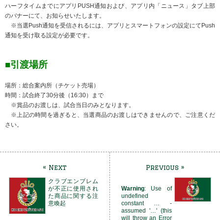
ハーフタイムまでにアプリPUSH通知および、アプリ内「ニュース」タブ上部
のバナーにて、お知らせいたします。
※当選Push通知を受信されるには、アプリとスマートフォンの設定にてPush
通知を受け取る設定が必要です。
■引渡場所
場所：総合案内所（チケット売場）
時間：試合終了30分後（16:30）まで
※賞品のお渡しは、試合当日のみとなります。
※上記の時間を過ぎると、当選商品のお渡しはできませんので、ご注意くだ
さい。
« Next
Previous »
クラブエンブレム
が不正に使用され
Warning
: Use of
た商品に関する注
undefined
意喚起
constant … -
assumed '…' (this
will throw an Error