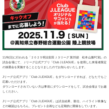
11/9(日)に行われる「２０２５明治安田Ｊ３リーグ 第35節 松本山雅FC戦」の
試合会場にて、Ｊリーグ公式アプリ「Club J.LEAGUE」を使用した来場者限定
の抽選会を実施することとなりましたのでお知らせいたします。
Jリーグ公式アプリ「Club J.LEAGUE」をダウンロードすれば、どなたでもご
応募いただけます。
ダウンロードされていない方は事前にダウンロードをして、試合会場までお越
しください。
Jリーグ公式アプリ「Club J.LEAGUE」は試合結果、順位、ハイライト映像な
どの確認はもちろん、プレゼント企画なども定期的に開催をしています。