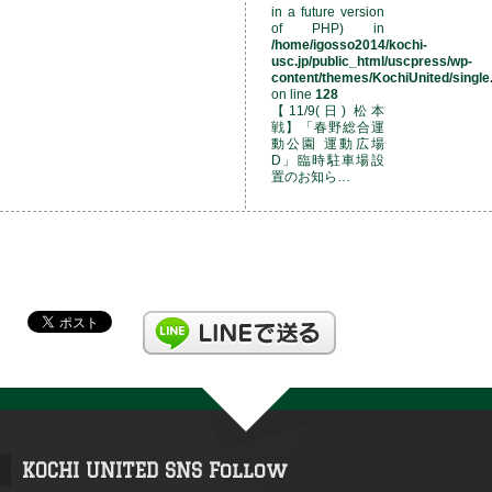
in a future version
of PHP) in
/home/igosso2014/kochi-
usc.jp/public_html/uscpress/wp-
content/themes/KochiUnited/single
on line
128
【11/9(日) 松本
戦】「春野総合運
動公園 運動広場
D」臨時駐車場設
置のお知ら…
KOCHI UNITED SNS Follow