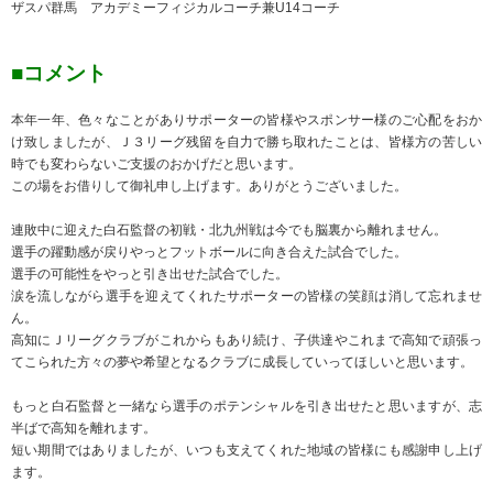
ザスパ群馬 アカデミーフィジカルコーチ兼U14コーチ
■コメント
本年一年、色々なことがありサポーターの皆様やスポンサー様のご心配をおか
け致しましたが、Ｊ３リーグ残留を自力で勝ち取れたことは、皆様方の苦しい
時でも変わらないご支援のおかげだと思います。
この場をお借りして御礼申し上げます。ありがとうございました。
連敗中に迎えた白石監督の初戦・北九州戦は今でも脳裏から離れません。
選手の躍動感が戻りやっとフットボールに向き合えた試合でした。
選手の可能性をやっと引き出せた試合でした。
涙を流しながら選手を迎えてくれたサポーターの皆様の笑顔は消して忘れませ
ん。
高知にＪリーグクラブがこれからもあり続け、子供達やこれまで高知で頑張っ
てこられた方々の夢や希望となるクラブに成長していってほしいと思います。
もっと白石監督と一緒なら選手のポテンシャルを引き出せたと思いますが、志
半ばで高知を離れます。
短い期間ではありましたが、いつも支えてくれた地域の皆様にも感謝申し上げ
ます。