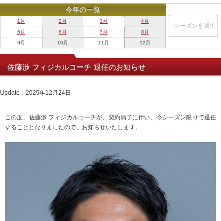
今年の一覧
1月
2月
3月
4月
5月
6月
7月
8月
9月
10月
11月
12月
佐藤渉 フィジカルコーチ 退任のお知らせ
Update：2025年12月24日
この度、佐藤渉 フィジカルコーチが、契約満了に伴い、今シーズン限りで退任
することとなりましたので、お知らせいたします。