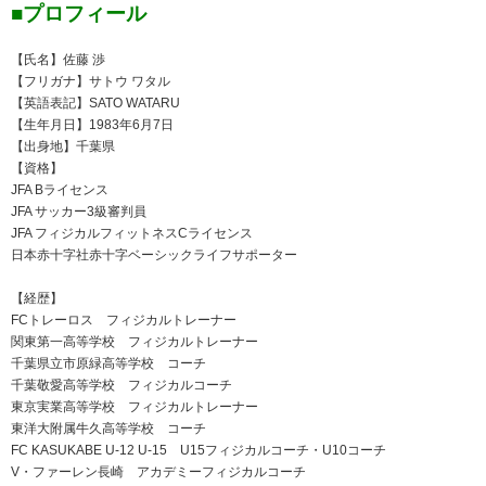
■プロフィール
【氏名】佐藤 渉
【フリガナ】サトウ ワタル
【英語表記】SATO WATARU
【生年月日】1983年6月7日
【出身地】千葉県
【資格】
JFA Bライセンス
JFA サッカー3級審判員
JFA フィジカルフィットネスCライセンス
日本赤十字社赤十字ベーシックライフサポーター
【経歴】
FCトレーロス フィジカルトレーナー
関東第一高等学校 フィジカルトレーナー
千葉県立市原緑高等学校 コーチ
千葉敬愛高等学校 フィジカルコーチ
東京実業高等学校 フィジカルトレーナー
東洋大附属牛久高等学校 コーチ
FC KASUKABE U-12 U-15 U15フィジカルコーチ・U10コーチ
V・ファーレン長崎 アカデミーフィジカルコーチ