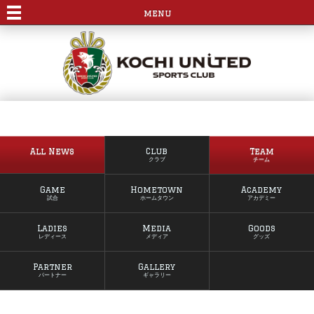
menu
All News
Club
Team
クラブ
チーム
Game
Hometown
Academy
試合
ホームタウン
アカデミー
Ladies
Media
Goods
レディース
メディア
グッズ
Partner
Gallery
パートナー
ギャラリー