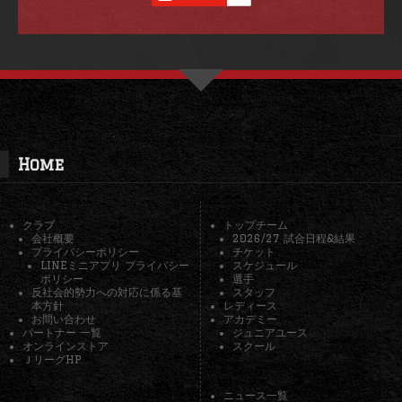
Home
クラブ
トップチーム
会社概要
2026/27 試合日程&結果
プライバシーポリシー
チケット
LINEミニアプリ プライバシー
スケジュール
ポリシー
選手
反社会的勢力への対応に係る基
スタッフ
本方針
レディース
お問い合わせ
アカデミー
パートナー 一覧
ジュニアユース
オンラインストア
スクール
ＪリーグHP
ニュース一覧