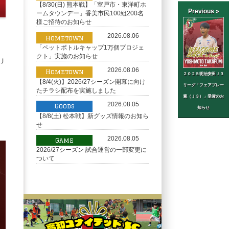
【8/30(日) 熊本戦】「室戸市・東洋町ホ
Previous »
ームタウンデー」香美市民100組200名
様ご招待のお知らせ
2026.08.06
Hometown
「ペットボトルキャップ1万個プロジェ
クト」実施のお知らせ
Ｊ
2026.08.06
Hometown
２０２５明治安田Ｊ３
【8/4(火)】2026/27シーズン開幕に向け
リーグ「フェアプレー
たチラシ配布を実施しました
賞（Ｊ３）」受賞のお
2026.08.05
Goods
知らせ
【8/8(土) 松本戦】新グッズ情報のお知ら
せ
2026.08.05
Game
2026/27シーズン 試合運営の一部変更に
ついて