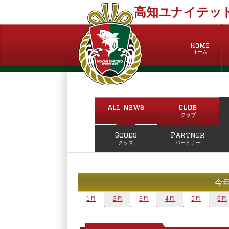
高知ユナイテッド
Home
ホーム
All News
Club
クラブ
Goods
Partner
グッズ
パートナー
今
1月
2月
3月
4月
5月
6月