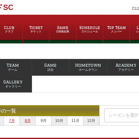
SC
CL
Club
Ticket
Game
Schedule
Top Team
L
クラブ
チケット
日程&結果
スケジュール
メンバー
Team
Game
Hometown
Academy
チーム
試合
ホームタウン
アカデミー
Gallery
ギャラリー
年の一覧
7月
8月
9月
10月
11月
12月