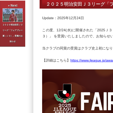
２０２５明治安田Ｊ３リーグ「
« Next
Update：2025年12月24日
２０２５明治安田Ｊ３
この度、12/24(水)に開催された「202
リーグ「フェアプレー
３）」 を受賞いたしましたので、お知らせ
賞（Ｊ３）」受賞のお
知らせ
当クラブの同賞の受賞はクラブ史上初になり
【詳細はこちら】
https://www.jleague.jp/aw