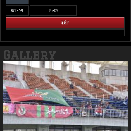
後半40分
泉 光輝
戦評
Gallery