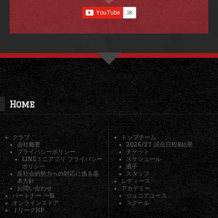
Home
クラブ
トップチーム
会社概要
2026/27 試合日程&結果
プライバシーポリシー
チケット
LINEミニアプリ プライバシー
スケジュール
ポリシー
選手
反社会的勢力への対応に係る基
スタッフ
本方針
レディース
お問い合わせ
アカデミー
パートナー 一覧
ジュニアユース
オンラインストア
スクール
ＪリーグHP