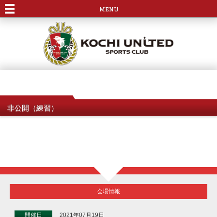
menu
非公開（練習）
会場情報
開催日
2021年07月19日