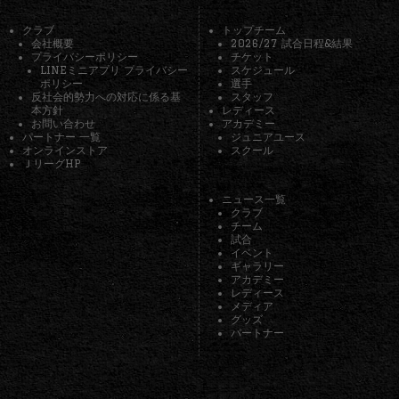
クラブ
トップチーム
会社概要
2026/27 試合日程&結果
プライバシーポリシー
チケット
LINEミニアプリ プライバシー
スケジュール
ポリシー
選手
反社会的勢力への対応に係る基
スタッフ
本方針
レディース
お問い合わせ
アカデミー
パートナー 一覧
ジュニアユース
オンラインストア
スクール
ＪリーグHP
ニュース一覧
クラブ
チーム
試合
イベント
ギャラリー
アカデミー
レディース
メディア
グッズ
パートナー