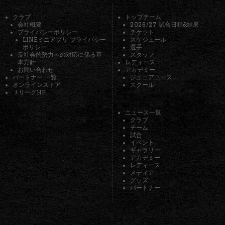
クラブ
トップチーム
会社概要
2026/27 試合日程&結果
プライバシーポリシー
チケット
LINEミニアプリ プライバシー
スケジュール
ポリシー
選手
反社会的勢力への対応に係る基
スタッフ
本方針
レディース
お問い合わせ
アカデミー
パートナー 一覧
ジュニアユース
オンラインストア
スクール
ＪリーグHP
ニュース一覧
クラブ
チーム
試合
イベント
ギャラリー
アカデミー
レディース
メディア
グッズ
パートナー