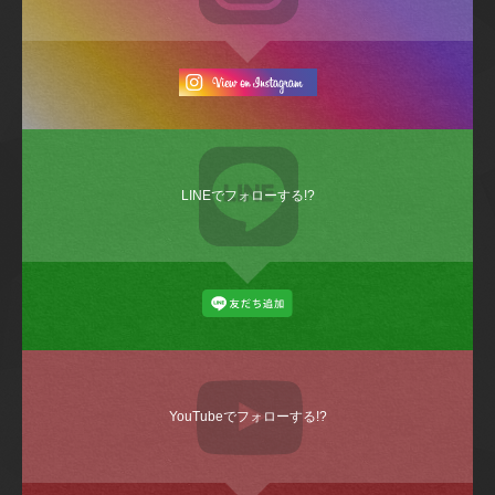
LINEでフォローする!?
YouTubeでフォローする!?