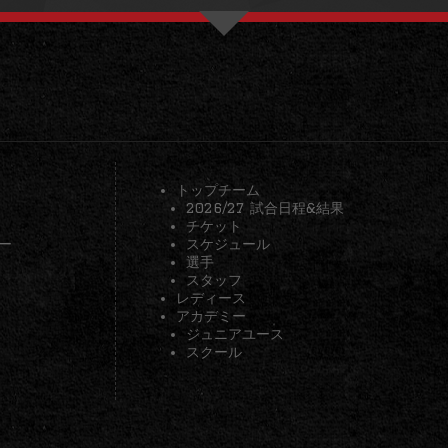
トップチーム
2026/27 試合日程&結果
チケット
ー
スケジュール
選手
スタッフ
レディース
アカデミー
ジュニアユース
スクール