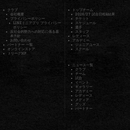
クラブ
トップチーム
会社概要
2026/27 試合日程&結果
プライバシーポリシー
チケット
LINEミニアプリ プライバシー
スケジュール
ポリシー
選手
反社会的勢力への対応に係る基
スタッフ
本方針
レディース
お問い合わせ
アカデミー
パートナー 一覧
ジュニアユース
オンラインストア
スクール
ＪリーグHP
ニュース一覧
クラブ
チーム
試合
イベント
ギャラリー
アカデミー
レディース
メディア
グッズ
パートナー