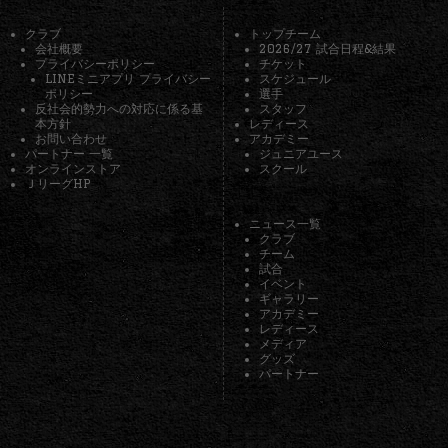
クラブ
トップチーム
会社概要
2026/27 試合日程&結果
プライバシーポリシー
チケット
LINEミニアプリ プライバシー
スケジュール
ポリシー
選手
反社会的勢力への対応に係る基
スタッフ
本方針
レディース
お問い合わせ
アカデミー
パートナー 一覧
ジュニアユース
オンラインストア
スクール
ＪリーグHP
ニュース一覧
クラブ
チーム
試合
イベント
ギャラリー
アカデミー
レディース
メディア
グッズ
パートナー