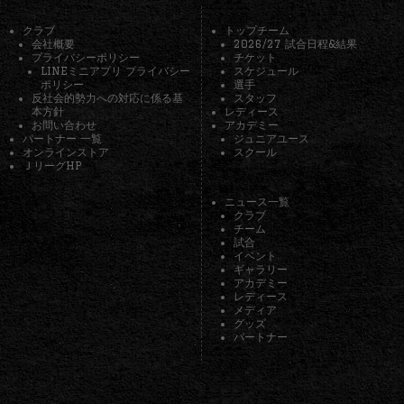
クラブ
トップチーム
会社概要
2026/27 試合日程&結果
プライバシーポリシー
チケット
LINEミニアプリ プライバシー
スケジュール
ポリシー
選手
反社会的勢力への対応に係る基
スタッフ
本方針
レディース
お問い合わせ
アカデミー
パートナー 一覧
ジュニアユース
オンラインストア
スクール
ＪリーグHP
ニュース一覧
クラブ
チーム
試合
イベント
ギャラリー
アカデミー
レディース
メディア
グッズ
パートナー