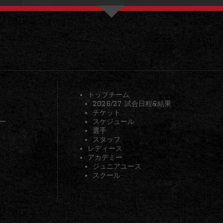
トップチーム
2026/27 試合日程&結果
チケット
ー
スケジュール
選手
スタッフ
レディース
アカデミー
ジュニアユース
スクール