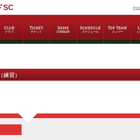
SC
CL
Club
Ticket
Game
Schedule
Top Team
L
クラブ
チケット
日程&結果
スケジュール
メンバー
B（練習）