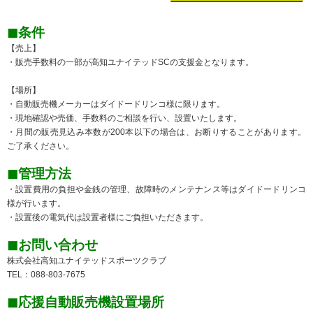
◼︎条件
【売上】
・販売手数料の一部が高知ユナイテッドSCの支援金となります。
【場所】
・自動販売機メーカーはダイドードリンコ様に限ります。
・現地確認や売価、手数料のご相談を行い、設置いたします。
・月間の販売見込み本数が200本以下の場合は、お断りすることがあります。
ご了承ください。
◼︎管理方法
・設置費用の負担や金銭の管理、故障時のメンテナンス等はダイドードリンコ
様が行います。
・設置後の電気代は設置者様にご負担いただきます。
◼︎お問い合わせ
株式会社高知ユナイテッドスポーツクラブ
TEL：088-803-7675
◼︎応援自動販売機設置場所