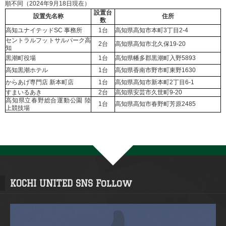
順不同（2024年9月18日現在）
設置台
設置先名称
住所
数
高知ユナイテッドSC 事務所
1台
高知県高知市本町3丁目2-4
セントラルフットサルパーク高
2台
高知県高知市北久保19-20
知
黒潮町役場
1台
高知県幡多郡黒潮町入野5893
高知黒潮ホテル
1台
高知県香南市野市町東野1630
からあげ専門店 新本町店
1台
高知県高知市新本町2丁目6-1
すまいるあき
2台
高知県安芸市久世町9-20
高知県立春野総合運動公園 陸
1台
高知県高知市春野町芳原2485
上競技場
KOCHI UNITED SNS Follow