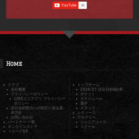
Home
クラブ
トップチーム
会社概要
2026/27 試合日程&結果
プライバシーポリシー
チケット
LINEミニアプリ プライバシー
スケジュール
ポリシー
選手
反社会的勢力への対応に係る基
スタッフ
本方針
レディース
お問い合わせ
アカデミー
パートナー 一覧
ジュニアユース
オンラインストア
スクール
ＪリーグHP