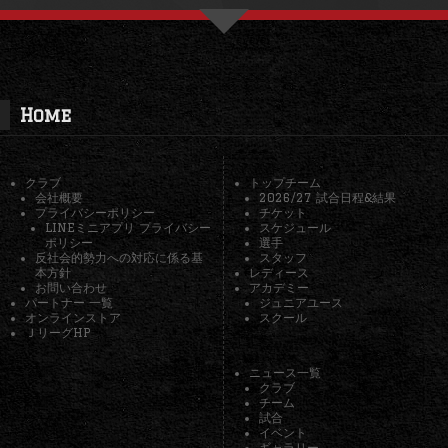
Home
クラブ
トップチーム
会社概要
2026/27 試合日程&結果
プライバシーポリシー
チケット
LINEミニアプリ プライバシー
スケジュール
ポリシー
選手
反社会的勢力への対応に係る基
スタッフ
本方針
レディース
お問い合わせ
アカデミー
パートナー 一覧
ジュニアユース
オンラインストア
スクール
ＪリーグHP
ニュース一覧
クラブ
チーム
試合
イベント
ギャラリー