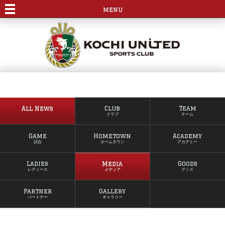
menu
All News
Club
Team
クラブ
チーム
Game
Hometown
Academy
試合
ホームタウン
アカデミー
Ladies
Media
Goods
レディース
メディア
グッズ
Partner
Gallery
パートナー
ギャラリー