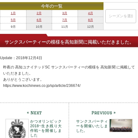
今年の一覧
1月
2月
3月
4月
5月
6月
7月
8月
9月
10月
11月
12月
サンクスパーティーの模様を高知新聞に掲載いただきました。
Update：2018年12月4日
昨夜の 高知ユナイテッドSC サンクスパーティーの模様を 高知新聞 に掲載して
いただきました。
ありがとうございます。
https://www.kochinews.co.jp/sp/article/236674/
« Next
Previous »
かつオリンピック
サンクスパーティ
2018~生き残り大
ーを開催いたしま
作戦~を開催しま
した。
した