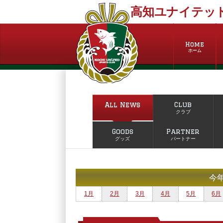
高知ユナイテッド
Home
ホーム
All News
Club
クラブ
Goods
Partner
グッズ
パートナー
今
1月
2月
3月
4月
5月
6月