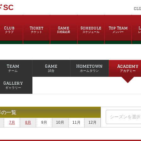
SC
CL
Club
Ticket
Game
Schedule
Top Team
L
クラブ
チケット
日程&結果
スケジュール
メンバー
Team
Game
Hometown
Academy
チーム
試合
ホームタウン
アカデミー
Gallery
ギャラリー
年の一覧
7月
8月
9月
10月
11月
12月