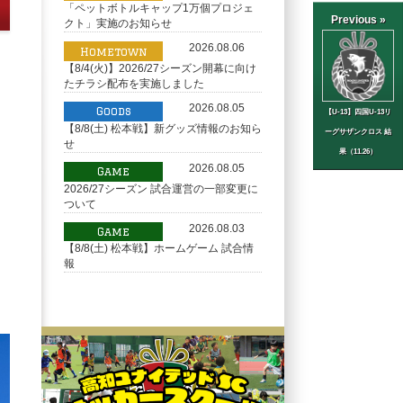
「ペットボトルキャップ1万個プロジェ
Previous »
クト」実施のお知らせ
2026.08.06
Hometown
【8/4(火)】2026/27シーズン開幕に向け
たチラシ配布を実施しました
2026.08.05
Goods
【U-13】四国U-13リ
【8/8(土) 松本戦】新グッズ情報のお知ら
ーグサザンクロス 結
せ
果（11.26）
2026.08.05
Game
2026/27シーズン 試合運営の一部変更に
ついて
2026.08.03
Game
【8/8(土) 松本戦】ホームゲーム 試合情
報