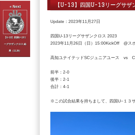
【U-13】四国U-13リーグサザ
« Next
Update：2023年11月27日
四国U-13リーグサザンクロス 2023
【U-13】四国U-13リ
2023年11月26日（日）15:00KickOff
ーグサザンクロス 結
果（11.26）
高知ユナイテッドSCジュニアユース vs 
前半：2-0
後半：2-1
合計：4-1
※この試合結果を持ちまして、四国U−１３サ