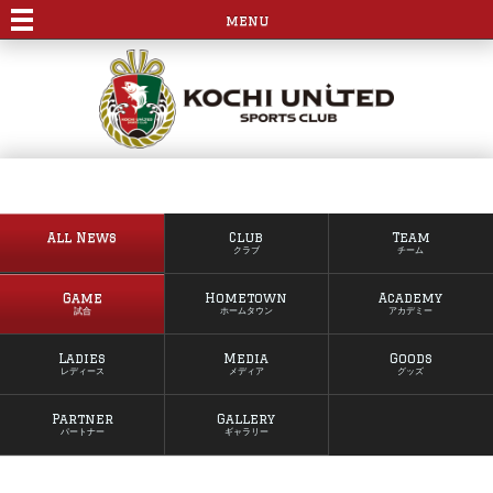
menu
All News
Club
Team
クラブ
チーム
Game
Hometown
Academy
試合
ホームタウン
アカデミー
Ladies
Media
Goods
レディース
メディア
グッズ
Partner
Gallery
パートナー
ギャラリー