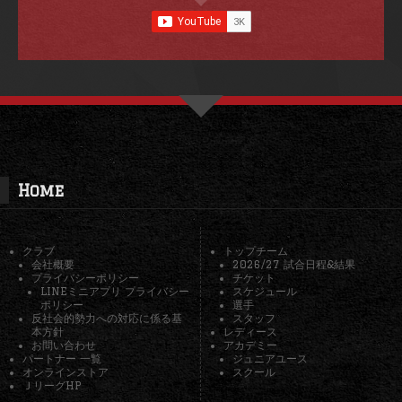
Home
クラブ
トップチーム
会社概要
2026/27 試合日程&結果
プライバシーポリシー
チケット
LINEミニアプリ プライバシー
スケジュール
ポリシー
選手
反社会的勢力への対応に係る基
スタッフ
本方針
レディース
お問い合わせ
アカデミー
パートナー 一覧
ジュニアユース
オンラインストア
スクール
ＪリーグHP