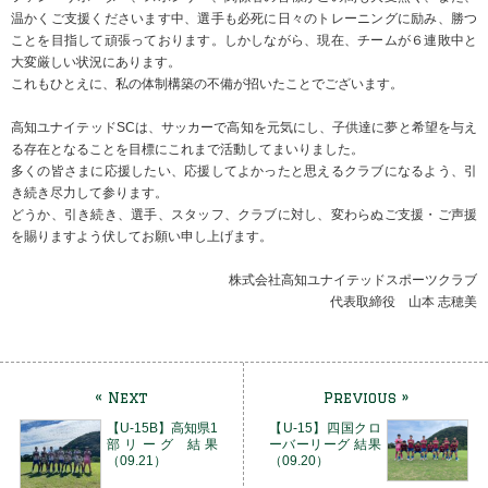
温かくご支援くださいます中、選手も必死に日々のトレーニングに励み、勝つ
ことを目指して頑張っております。しかしながら、現在、チームが６連敗中と
大変厳しい状況にあります。
これもひとえに、私の体制構築の不備が招いたことでございます。
高知ユナイテッドSCは、サッカーで高知を元気にし、子供達に夢と希望を与え
る存在となることを目標にこれまで活動してまいりました。
多くの皆さまに応援したい、応援してよかったと思えるクラブになるよう、引
き続き尽力して参ります。
どうか、引き続き、選手、スタッフ、クラブに対し、変わらぬご支援・ご声援
を賜りますよう伏してお願い申し上げます。
株式会社高知ユナイテッドスポーツクラブ
代表取締役 山本 志穂美
« Next
Previous »
【U-15B】高知県1
【U-15】四国クロ
部リーグ 結果
ーバーリーグ 結果
（09.21）
（09.20）