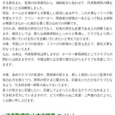
する責任また、監督の任命責任から、減給処分と合わせて、代表取締役の職を
辞することを決断致しました。
現在、チームが６連敗中と大変厳しい状況にある中で、この大事なＪリーグ初
年度をクラブ、ファン・サポーター、関係者の皆様が一丸となって戦える体制
が構築できなかった責任を重く受け止めての判断です。
そのため、秋田氏の辞任だけでなく、社長の辞任も必要であるとの決断であり
ます。後任としては、新たな組織体制をしっかりと整備し、クラブをより良い
方向に導いていける方に引き継いでいきたいと考えております。
今後、早急にクラブの役員や、Ｊリーグの皆様のご意見も交えて、後任人事を
行なってまいります。
なお、山本は、代表取締役は辞しますが、オーナー兼取締役としてクラブとの
関わりは続きますので、今後は新たな立場で微力ながらもクラブを支援してい
きます。
今後、改めてクラブの役員や、関係者の皆さま、新しく就任いただく監督や社
長のお力を借りつつ、県民の皆さまに愛される、応援をいただけるクラブとな
るよう、引き続き精一杯取り組んでまいります。
多くの皆さまに応援したい、応援してよかったと思えるクラブになれるよう、
引き続き尽力していきますので、どうぞ変わらぬご支援・ご声援のほどよろし
くお願い申し上げます。