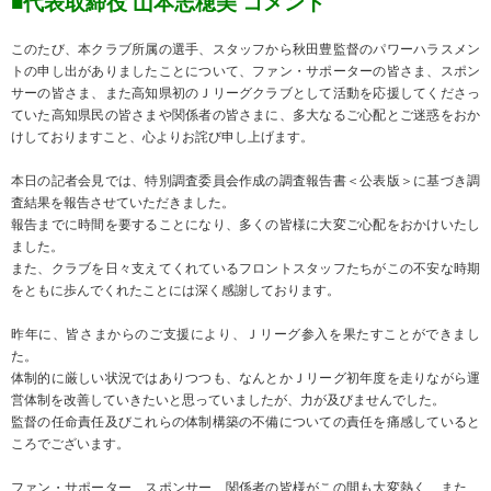
■代表取締役 山本志穂美 コメント
このたび、本クラブ所属の選手、スタッフから秋田豊監督のパワーハラスメン
トの申し出がありましたことについて、ファン・サポーターの皆さま、スポン
サーの皆さま、また高知県初のＪリーグクラブとして活動を応援してくださっ
ていた高知県民の皆さまや関係者の皆さまに、多大なるご心配とご迷惑をおか
けしておりますこと、心よりお詫び申し上げます。
本日の記者会見では、特別調査委員会作成の調査報告書＜公表版＞に基づき調
査結果を報告させていただきました。
報告までに時間を要することになり、多くの皆様に大変ご心配をおかけいたし
ました。
また、クラブを日々支えてくれているフロントスタッフたちがこの不安な時期
をともに歩んでくれたことには深く感謝しております。
昨年に、皆さまからのご支援により、Ｊリーグ参入を果たすことができまし
た。
体制的に厳しい状況ではありつつも、なんとかＪリーグ初年度を走りながら運
営体制を改善していきたいと思っていましたが、力が及びませんでした。
監督の任命責任及びこれらの体制構築の不備についての責任を痛感していると
ころでございます。
ファン・サポーター、スポンサー、関係者の皆様がこの間も大変熱く、また、