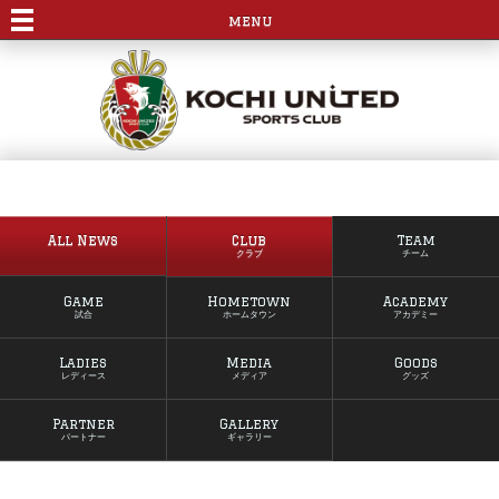
menu
All News
Club
Team
クラブ
チーム
Game
Hometown
Academy
試合
ホームタウン
アカデミー
Ladies
Media
Goods
レディース
メディア
グッズ
Partner
Gallery
パートナー
ギャラリー