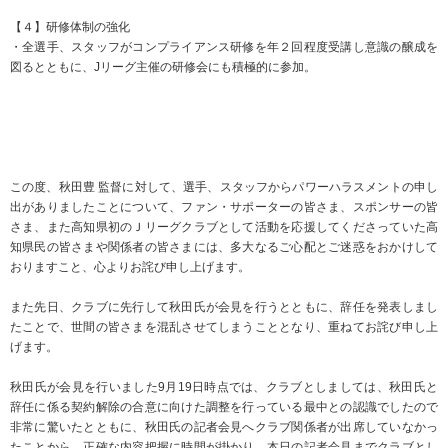
【４】研修体制の強化
・全選手、スタッフがコンプライアンス研修を年２回程度受講し意識の醸成を
図るとともに、Jリーグ主催の研修会にも積極的に参加。
この度、秋田豊 監督に対して、選手、スタッフからパワーハラスメントの申し
出がありましたことについて、ファン・サポーターの皆さま、スポンサーの皆
さま、また高知県初のＪリーグクラブとして活動を応援してくださっていた高
知県民の皆さまや関係者の皆さまには、多大なるご心配とご迷惑をおかけして
おりますこと、心よりお詫び申し上げます。
また先日、クラブに先行して秋田氏が会見を行うとともに、辞任を発表しまし
たことで、世間の皆さまを混乱させてしまうこととなり、重ねてお詫び申し上
げます。
秋田氏が会見を行いました9月19日時点では、クラブとしましては、秋田氏と
辞任に係る契約解除の合意に向けた調整を行っている最中との認識でしたので
非常に驚いたとともに、秋田氏の記者会見へクラブ関係者が出席していなかっ
たことから、正確な内容把握に時間が掛かり、本日の記者会見までクラブとし