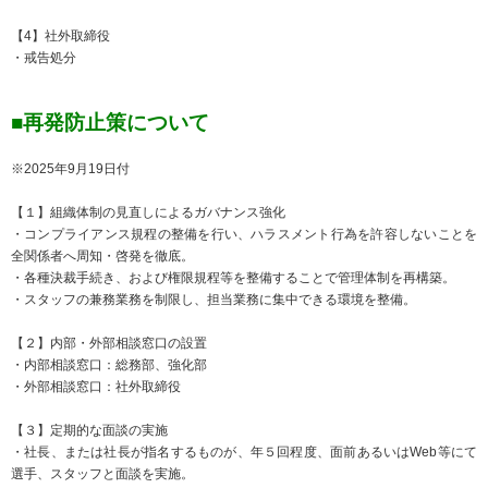
【4】社外取締役
・戒告処分
■再発防止策について
※2025年9月19日付
【１】組織体制の見直しによるガバナンス強化
・コンプライアンス規程の整備を行い、ハラスメント行為を許容しないことを
全関係者へ周知・啓発を徹底。
・各種決裁手続き、および権限規程等を整備することで管理体制を再構築。
・スタッフの兼務業務を制限し、担当業務に集中できる環境を整備。
【２】内部・外部相談窓口の設置
・内部相談窓口：総務部、強化部
・外部相談窓口：社外取締役
【３】定期的な面談の実施
・社長、または社長が指名するものが、年５回程度、面前あるいはWeb等にて
選手、スタッフと面談を実施。