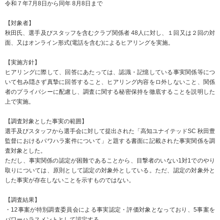
令和７年7月8日から同年 8月8日まで
【対象者】
秋田氏、選手及びスタッフを含むクラブ関係者 48人に対し、１回又は２回の対
面、又はオンライン形式(電話を含む)によるヒアリングを実施。
【実施方針】
ヒアリングに際して、回答にあたっては、認識・記憶している事実関係等につ
いて包み隠さず真摯に回答すること、ヒアリング内容をロ外しないこと、関係
者のプライバシーに配慮し、調査に関する秘密保持を徹底することを説明した
上で実施。
【調査対象とした事実の範囲】
選手及びスタッフから選手会に対して提出された「高知ユナイテッドSC 秋田豊
監督におけるパワハラ案件について」と題する書面に記載された事実関係を調
査対象とした。
ただし、事実関係の認定が困難であることから、目撃者のいない1対1でのやり
取りについては、原則として認定の対象外としている。ただ、認定の対象外と
した事実が存在しないことを示すものではない。
【調査結果】
・12事案が特別調査委員会による事実認定・評価対象となっており、5事案を
パワーハラスメントとして認定する。