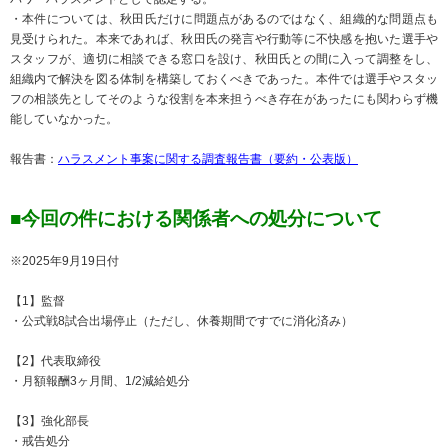
・本件については、秋田氏だけに問題点があるのではなく、組織的な問題点も
見受けられた。本来であれば、秋田氏の発言や行動等に不快感を抱いた選手や
スタッフが、適切に相談できる窓口を設け、秋田氏との間に入って調整をし、
組織内で解決を図る体制を構築しておくべきであった。本件では選手やスタッ
フの相談先としてそのような役割を本来担うべき存在があったにも関わらず機
能していなかった。
報告書：
ハラスメント事案に関する調査報告書（要約・公表版）
■今回の件における関係者への処分について
※2025年9月19日付
【1】監督
・公式戦8試合出場停止（ただし、休養期間ですでに消化済み）
【2】代表取締役
・月額報酬3ヶ月間、1/2減給処分
【3】強化部長
・戒告処分