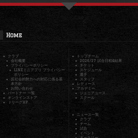
Home
クラブ
トップチーム
会社概要
2026/27 試合日程&結果
プライバシーポリシー
チケット
LINEミニアプリ プライバシー
スケジュール
ポリシー
選手
反社会的勢力への対応に係る基
スタッフ
本方針
レディース
お問い合わせ
アカデミー
パートナー 一覧
ジュニアユース
オンラインストア
スクール
ＪリーグHP
ニュース一覧
クラブ
チーム
試合
イベント
ギャラリー