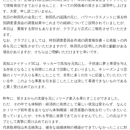
て情報発信できておりませんこと、すべての関係者の皆さまに謝罪申し上げま
す。大変、申し訳ございません。
先日の秋田氏の会見にて、秋田氏の認識の元に、パワーハラスメントに係る特
別調査委員会の調査結果やこれまでの経緯についてご説明されていましたが、
本日は、重複する部分もありますが、クラブより正式にご報告させていただき
ます。
なお、クラブとしましては、特別調査委員会作成の調査報告書＜公表版＞の内
容を元にご報告させていただきますので、秋田氏が説明した内容と齟齬がある
場合がありますが、そちらはご理解いただけますと幸いです。
高知ユナイテッドSCは、サッカーで高知を元気にし、子供達に夢と希望を与え
る存在となることを目標にこれまで活動してまいりました。今シーズンより悲
願のＪリーグ入りを果たしたことで、非常に多くの方々に応援していただいて
いる中、このような事案を引き起こしたことは決して看過できないものである
と重く受け止めております。
昨年に、皆さまからの支援を元にＪリーグ参入を果たすことができました。
ただ、その中でも体制的・経済的に依然として厳しい状況は変わらず、なんと
かＪリーグ初年度を走りながら体制構築・経営基盤の強化を行っていきたいと
思っていましたが、それを早急に改善できておりませんでした。この点はクラ
ブとして真摯に受け止めております。
代表取締役山本志穂美は、健全な組織体制の構築ができていなかったことに対