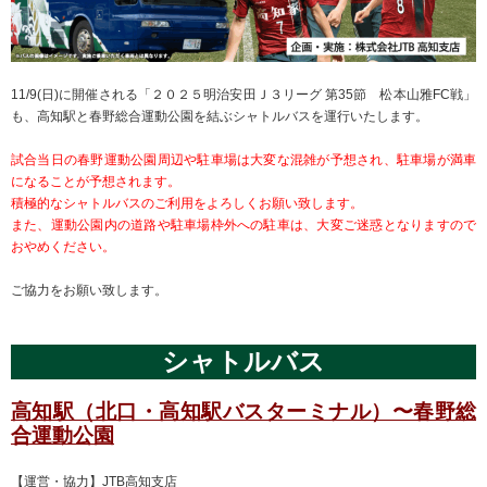
11/9(日)に開催される「２０２５明治安田Ｊ３リーグ 第35節 松本山雅FC戦」
も、高知駅と春野総合運動公園を結ぶシャトルバスを運行いたします。
試合当日の春野運動公園周辺や駐車場は大変な混雑が予想され、駐車場が満車
になることが予想されます。
積極的なシャトルバスのご利用をよろしくお願い致します。
また、運動公園内の道路や駐車場枠外への駐車は、大変ご迷惑となりますので
おやめください。
ご協力をお願い致します。
シャトルバス
高知駅（北口・高知駅バスターミナル）〜春野総
合運動公園
【運営・協力】JTB高知支店