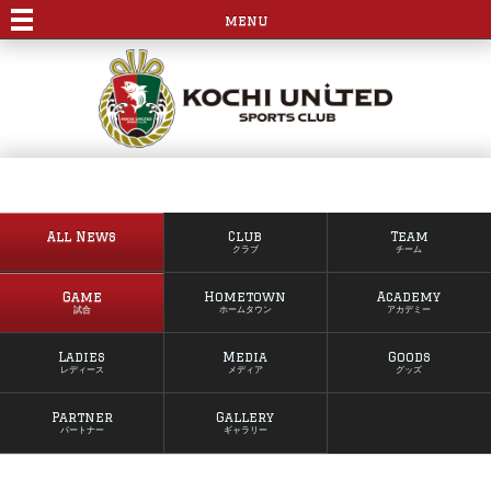
menu
All News
Club
Team
クラブ
チーム
Game
Hometown
Academy
試合
ホームタウン
アカデミー
Ladies
Media
Goods
レディース
メディア
グッズ
Partner
Gallery
パートナー
ギャラリー