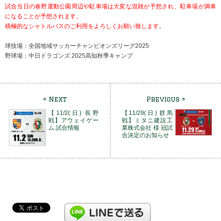
試合当日の春野運動公園周辺や駐車場は大変な混雑が予想され、駐車場が満車
になることが予想されます。
積極的なシャトルバスのご利用をよろしくお願い致します。
球技場：全国地域サッカーチャンピオンズリーグ2025
野球場：中日ドラゴンズ 2025高知秋季キャンプ
« Next
Previous »
【11/2(日) 長野
【11/29(日) 群馬
戦】アウェイゲー
戦】ミタニ建設工
ム 試合情報
業株式会社 様 冠試
合決定のお知らせ