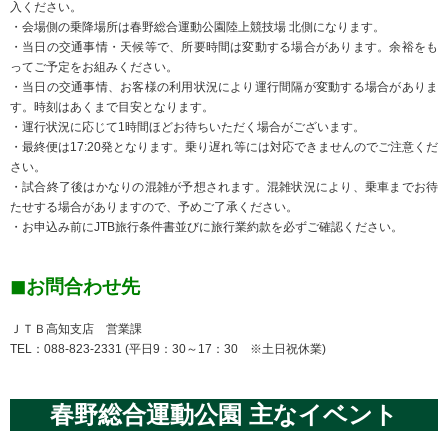
入ください。
・会場側の乗降場所は春野総合運動公園陸上競技場 北側になります。
・当日の交通事情・天候等で、所要時間は変動する場合があります。余裕をも
ってご予定をお組みください。
・当日の交通事情、お客様の利用状況により運行間隔が変動する場合がありま
す。時刻はあくまで目安となります。
・運行状況に応じて1時間ほどお待ちいただく場合がございます。
・最終便は17:20発となります。乗り遅れ等には対応できませんのでご注意くだ
さい。
・試合終了後はかなりの混雑が予想されます。混雑状況により、乗車までお待
たせする場合がありますので、予めご了承ください。
・お申込み前にJTB旅行条件書並びに旅行業約款を必ずご確認ください。
◼︎お問合わせ先
ＪＴＢ高知支店 営業課
TEL：088-823-2331 (平日9：30～17：30 ※土日祝休業)
春野総合運動公園 主なイベント