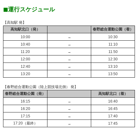
◼︎運行スケジュール
【高知駅 発】
高知駅北口（発）
春野総合運動公園（着）
10:00
→
10:30
10:40
→
11:10
11:20
→
11:50
12:00
→
12:30
12:40
→
13:10
13:20
→
13:50
【春野総合運動公園（陸上競技場北側） 発】
春野総合運動公園（発）
高知駅北口（着）
16:15
→
16:40
16:20
→
16:45
17:15
→
17:40
17:20（最終）
→
17:45