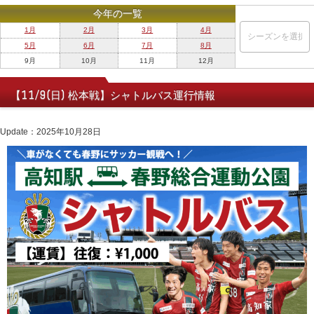
今年の一覧
1月
2月
3月
4月
5月
6月
7月
8月
9月
10月
11月
12月
【11/9(日) 松本戦】シャトルバス運行情報
Update：2025年10月28日