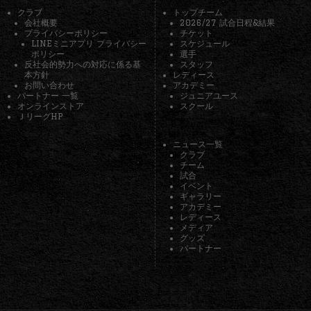
クラブ
トップチーム
会社概要
2026/27 試合日程&結果
プライバシーポリシー
チケット
LINEミニアプリ プライバシー
スケジュール
ポリシー
選手
反社会的勢力への対応に係る基
スタッフ
本方針
レディース
お問い合わせ
アカデミー
パートナー 一覧
ジュニアユース
オンラインストア
スクール
ＪリーグHP
ニュース一覧
クラブ
チーム
試合
イベント
ギャラリー
アカデミー
レディース
メディア
グッズ
パートナー