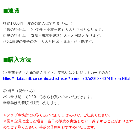
◼︎運賃
往復1,000円（片道の購入はできません。）
子供の料金は、（小学生～高校生迄）大人と同額となります。
幼児の料金は、（2歳～未就学児迄）大人と同額となります。
※0.1歳児の場合のみ、大人と同席（膝上）が可能です。
◼︎購入方法
① 事前予約（JTBの購入サイト、支払いはクレジットカードのみ）
https://n-tabeat.jtb.co.jp/tabeat/List.aspx?tourno=707e2898340744b795d46abf
② 当日（現金のみ）
バス乗り場にて9:30ごろからお買い求めいただけます。
乗車券は先着順で販売いたします。
※クラブ事務所での取り扱いはありませんので、ご注意ください。
※乗車定員に達した場合、当日の販売を実施しない・終了することがあります
のでご了承ください。事前の予約をおすすめいたします。