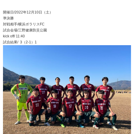
開催日/2022年12月10日（土）
準決勝
対戦相手/横浜ポラリスFC
試合会場/三野健康防災公園
kick off/ 11:40
試合結果/ 3（2-1）1