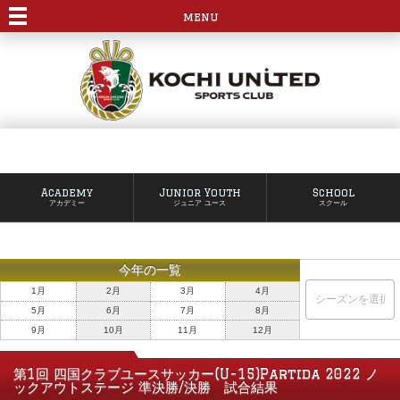
menu
Academy
Junior Youth
School
アカデミー
ジュニア ユース
スクール
今年の一覧
1月
2月
3月
4月
5月
6月
7月
8月
9月
10月
11月
12月
第1回 四国クラブユースサッカー(U-15)Partida 2022 ノ
ックアウトステージ 準決勝/決勝 試合結果