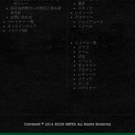
ポリシー
選手
反社会的勢力への対応に係る基
スタッフ
本方針
レディース
お問い合わせ
アカデミー
パートナー 一覧
ジュニアユース
オンラインストア
スクール
ＪリーグHP
ニュース一覧
クラブ
チーム
試合
イベント
ギャラリー
アカデミー
レディース
メディア
グッズ
パートナー
Copyright © 2014. KOCHI UNITED. All Rights Reserved.