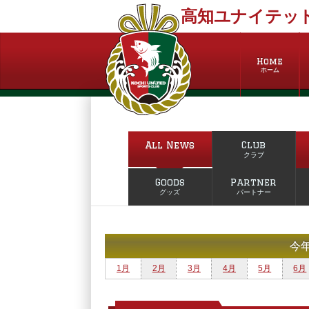
高知ユナイテッド
Home
ホーム
All News
Club
クラブ
Goods
Partner
グッズ
パートナー
今
1月
2月
3月
4月
5月
6月