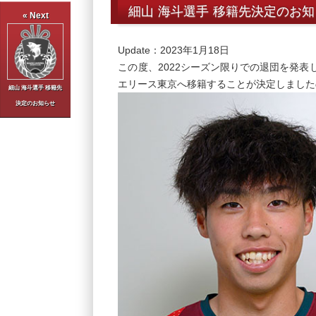
細山 海斗選手 移籍先決定のお
« Next
Update：2023年1月18日
この度、2022シーズン限りでの退団を発
エリース東京へ移籍することが決定しました
細山 海斗選手 移籍先
決定のお知らせ