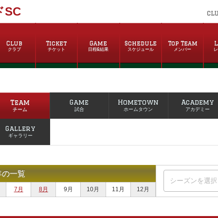
SC
CL
Club
Ticket
Game
Schedule
Top Team
L
クラブ
チケット
日程&結果
スケジュール
メンバー
Team
Game
Hometown
Academy
チーム
試合
ホームタウン
アカデミー
Gallery
ギャラリー
年の一覧
7月
8月
9月
10月
11月
12月