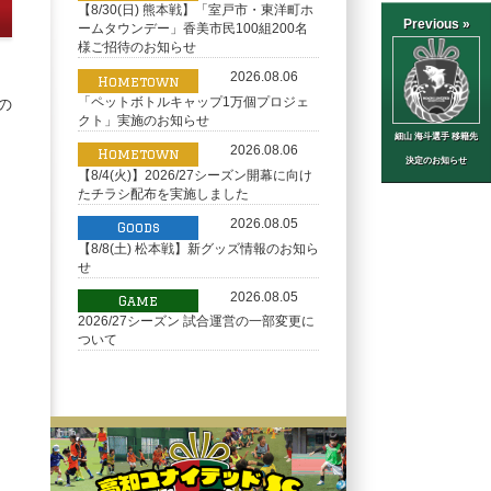
【8/30(日) 熊本戦】「室戸市・東洋町ホ
Previous »
ームタウンデー」香美市民100組200名
様ご招待のお知らせ
2026.08.06
Hometown
「ペットボトルキャップ1万個プロジェ
の
クト」実施のお知らせ
細山 海斗選手 移籍先
2026.08.06
Hometown
決定のお知らせ
【8/4(火)】2026/27シーズン開幕に向け
たチラシ配布を実施しました
2026.08.05
Goods
【8/8(土) 松本戦】新グッズ情報のお知ら
せ
2026.08.05
Game
2026/27シーズン 試合運営の一部変更に
ついて