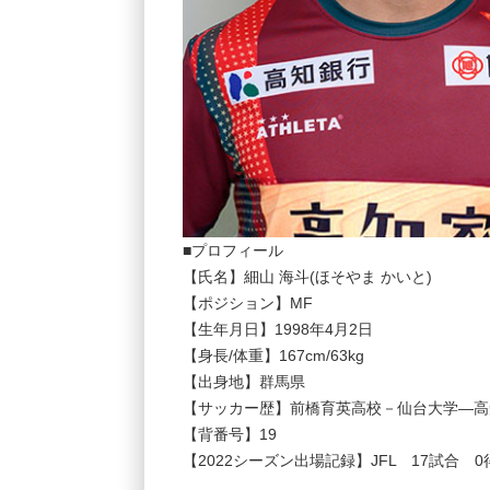
■プロフィール
【氏名】細山 海斗(ほそやま かいと)
【ポジション】MF
【生年月日】1998年4月2日
【身長/体重】167cm/63kg
【出身地】群馬県
【サッカー歴】前橋育英高校－仙台大学―高
【背番号】19
【2022シーズン出場記録】JFL 17試合