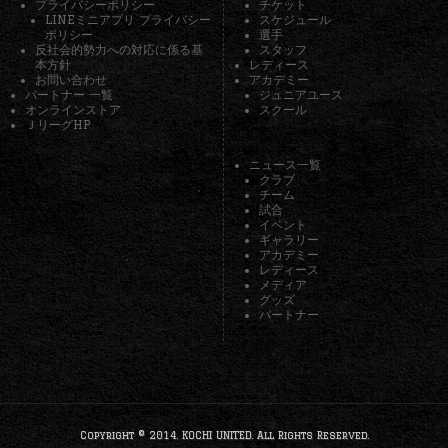
プライバシーポリシー
チケット
LINEミニアプリ プライバシー
スケジュール
ポリシー
選手
反社会的勢力への対応に係る基
スタッフ
本方針
レディース
お問い合わせ
アカデミー
パートナー 一覧
ジュニアユース
オンラインストア
スクール
ＪリーグHP
ニュース一覧
クラブ
チーム
試合
イベント
ギャラリー
アカデミー
レディース
メディア
グッズ
パートナー
Copyright © 2014. KOCHI UNITED. All Rights Reserved.