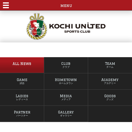
menu
All News
Club
Team
クラブ
チーム
Game
Hometown
Academy
試合
ホームタウン
アカデミー
Ladies
Media
Goods
レディース
メディア
グッズ
Partner
Gallery
パートナー
ギャラリー