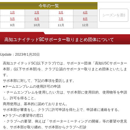
今年の一覧
1月
2月
3月
4月
5月
6月
7月
8月
9月
10月
11月
12月
高知ユナイテッドSCサポーター取りまとめ団体について
Update：2023年1月20日
高知ユナイテッドSC(以下クラブ)では、サポーター団体「高知USCサポーター
本部」(以下サポ本部)を、クラブ公認のサポーター取りまとめ団体といたしま
す。
サポ本部に対して、下記の事項を委託します。
●チームエンブレムの使用許可の申請
・チームエンブレムを使用したい方は、サポ本部に使用目的、使用物等を申請
し、許可を得ること。
商用使用は、基本的に認めておりません。
サポ本部が審査をし、クラブに許可申請を得た上で、申請者に連絡をする。
●クラブへの要望等の窓口
・クラブへの要望、例えば「サポーターミーティングの開催」等の要望や意見
を、サポ本部が取り纏め、サポ本部からクラブへ打診