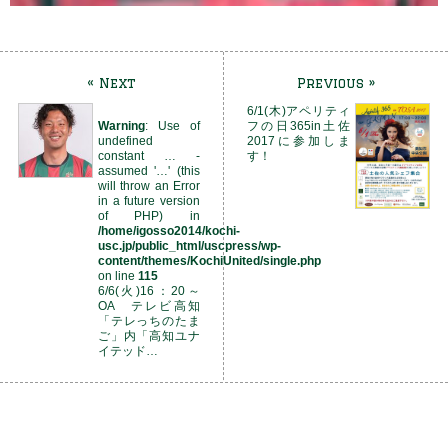
« Next
Previous »
6/1(木)アペリティ
Warning
: Use of
フの日365in土佐
undefined
2017に参加しま
constant … -
す！
assumed '…' (this
will throw an Error
in a future version
of PHP) in
/home/igosso2014/kochi-
usc.jp/public_html/uscpress/wp-
content/themes/KochiUnited/single.php
on line
115
6/6(火)16：20～
OA テレビ高知
「テレっちのたま
ご」内「高知ユナ
イテッド…