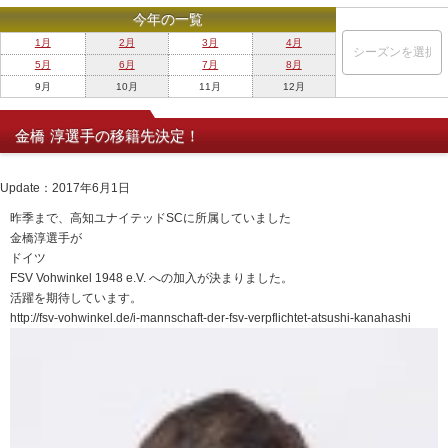
今年の一覧
1月
2月
3月
4月
5月
6月
7月
8月
9月
10月
11月
12月
金橋 淳選手の移籍先決定！
Update：2017年6月1日
昨季まで、高知ユナイテッドSCに所属していました
金橋淳選手が
ドイツ
FSV Vohwinkel 1948 e.V. への加入が決まりました。
活躍を期待しています。
http://fsv-vohwinkel.de/i-mannschaft-der-fsv-verpflichtet-atsushi-kanahashi