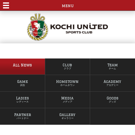
menu
All News
Club
Team
クラブ
チーム
Game
Hometown
Academy
試合
ホームタウン
アカデミー
Ladies
Media
Goods
レディース
メディア
グッズ
Partner
Gallery
パートナー
ギャラリー