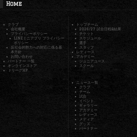
Home
クラブ
トップチーム
会社概要
2026/27 試合日程&結果
プライバシーポリシー
チケット
LINEミニアプリ プライバシー
スケジュール
ポリシー
選手
反社会的勢力への対応に係る基
スタッフ
本方針
レディース
お問い合わせ
アカデミー
パートナー 一覧
ジュニアユース
オンラインストア
スクール
ＪリーグHP
ニュース一覧
クラブ
チーム
試合
イベント
ギャラリー
アカデミー
レディース
メディア
グッズ
パートナー