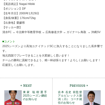
【英語表記】Nagai Hibiki
【ポジション】DF
【生年月日】2000年1月29日
【身長/体重】176cm/72kg
【出身地】愛媛県
【サッカー歴】
清水FC → 今治東中等教育学校 → 広島修道大学 → ガイナーレ鳥取 → 沖縄SV
■コメント
2025シーズンより高知ユナイテッドSCに加入することになりました長井響で
す。
地元四国でプレーできることを大変嬉しく思います！
チームの勝利に貢献できるよう、精一杯頑張ります！よろしくお願いします！
応援宜しくお願いします。
« Next
Previous »
東家 聡樹選手
吉本 岳史 前監督
2025シーズン継続
アルビレックス新
のお知らせ
潟（J1） コーチ就
任のお知らせ