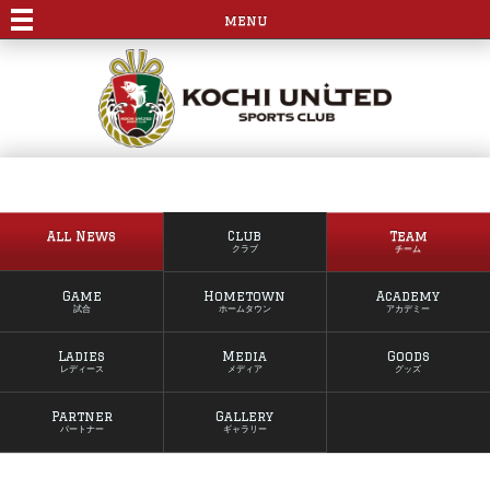
menu
All News
Club
Team
クラブ
チーム
Game
Hometown
Academy
試合
ホームタウン
アカデミー
Ladies
Media
Goods
レディース
メディア
グッズ
Partner
Gallery
パートナー
ギャラリー