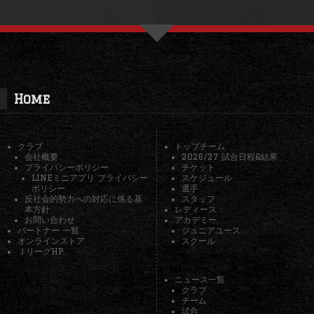
Home
クラブ
トップチーム
会社概要
2026/27 試合日程&結果
プライバシーポリシー
チケット
LINEミニアプリ プライバシー
スケジュール
ポリシー
選手
反社会的勢力への対応に係る基
スタッフ
本方針
レディース
お問い合わせ
アカデミー
パートナー 一覧
ジュニアユース
オンラインストア
スクール
ＪリーグHP
ニュース一覧
クラブ
チーム
試合