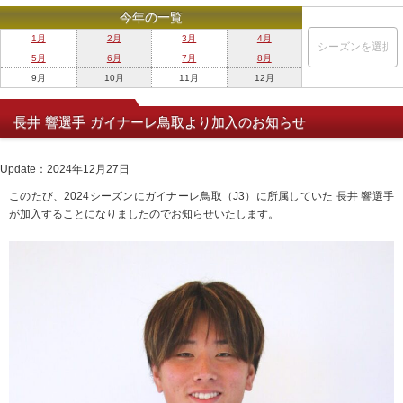
今年の一覧
1月
2月
3月
4月
5月
6月
7月
8月
9月
10月
11月
12月
長井 響選手 ガイナーレ鳥取より加入のお知らせ
Update：2024年12月27日
このたび、2024シーズンにガイナーレ鳥取（J3）に所属していた 長井 響選手
が加入することになりましたのでお知らせいたします。