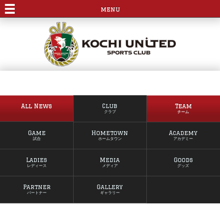
menu
All News
Club
Team
クラブ
チーム
Game
Hometown
Academy
試合
ホームタウン
アカデミー
Ladies
Media
Goods
レディース
メディア
グッズ
Partner
Gallery
パートナー
ギャラリー