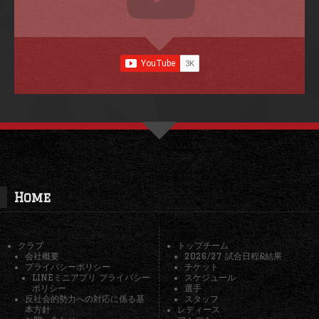
Home
クラブ
トップチーム
会社概要
2026/27 試合日程&結果
プライバシーポリシー
チケット
LINEミニアプリ プライバシー
スケジュール
ポリシー
選手
反社会的勢力への対応に係る基
スタッフ
本方針
レディース