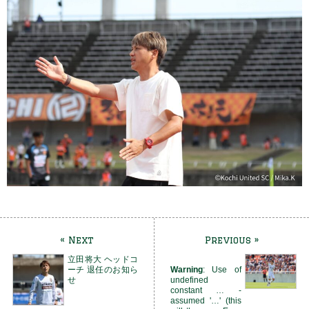
« Next
Previous »
立田将大 ヘッドコ
ーチ 退任のお知ら
Warning
: Use of
せ
undefined
constant … -
assumed '…' (this