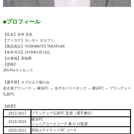
■プロフィール
【氏名】吉本 岳史
【フリガナ】ヨシモト タカフミ
【英語表記】YOSHIMOTO TAKAFUMI
【生年月日】1978年5月13日
【出身地】高知県
【資格】
JFA Proライセンス
【選手歴】※プロ入り後のみ
名古屋グランパス → 横浜FC → 水戸ホーリーホック → 横浜FC → ブランデュー
弘前FC
【経歴】
ブランデュー弘前FC 監督（選手兼任）
2012-2017
横浜FC
2018-2019
ジュニアユースコーチ 兼 U-14監督
高知ユナイテッドSC コーチ
2020-2021