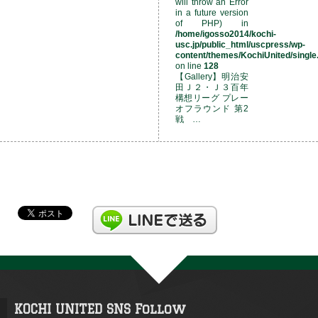
will throw an Error
in a future version
of PHP) in
/home/igosso2014/kochi-
usc.jp/public_html/uscpress/wp-
content/themes/KochiUnited/single
on line
128
【Gallery】明治安
田Ｊ２・Ｊ３百年
構想リーグ プレー
オフラウンド 第2
戦 …
KOCHI UNITED SNS Follow