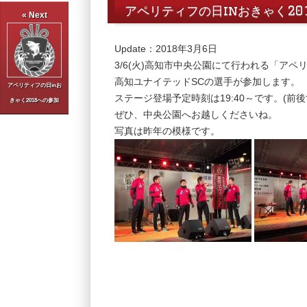
アペリティフの日inおきゃく20
« Next
Update：2018年3月6日
3/6(火)高知市中央公園にて行われる「アペリ
高知ユナイテッドSCの選手が参加します。
アペリティフの日inお
ステージ登場予定時刻は19:40～です。(前
きゃく2018への参加
ぜひ、中央公園へお越しくださいね。
写真は昨年の模様です。