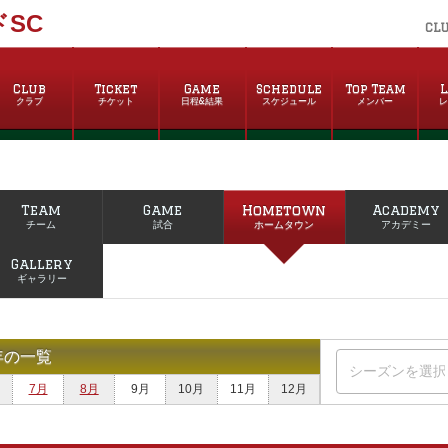
SC
CL
Club
Ticket
Game
Schedule
Top Team
L
クラブ
チケット
日程&結果
スケジュール
メンバー
Team
Game
Hometown
Academy
チーム
試合
ホームタウン
アカデミー
Gallery
ギャラリー
年の一覧
7月
8月
9月
10月
11月
12月