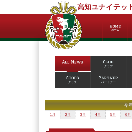
高知ユナイテッド
Home
ホーム
All News
Club
クラブ
Goods
Partner
グッズ
パートナー
今
1月
2月
3月
4月
5月
6月