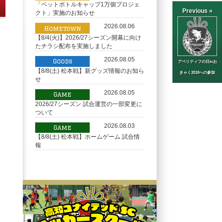
「ペットボトルキャップ1万個プロジェ
Previous »
クト」実施のお知らせ
2026.08.06
Hometown
【8/4(火)】2026/27シーズン開幕に向け
たチラシ配布を実施しました
2026.08.05
Goods
アペリティフの日inお
【8/8(土) 松本戦】新グッズ情報のお知ら
きゃく2018への参加
せ
2026.08.05
Game
2026/27シーズン 試合運営の一部変更に
ついて
2026.08.03
Game
【8/8(土) 松本戦】ホームゲーム 試合情
報