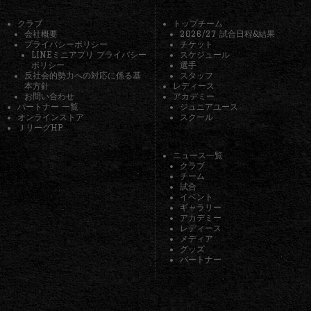
クラブ
トップチーム
会社概要
2026/27 試合日程&結果
プライバシーポリシー
チケット
LINEミニアプリ プライバシー
スケジュール
ポリシー
選手
反社会的勢力への対応に係る基
スタッフ
本方針
レディース
お問い合わせ
アカデミー
パートナー 一覧
ジュニアユース
オンラインストア
スクール
ＪリーグHP
ニュース一覧
クラブ
チーム
試合
イベント
ギャラリー
アカデミー
レディース
メディア
グッズ
パートナー