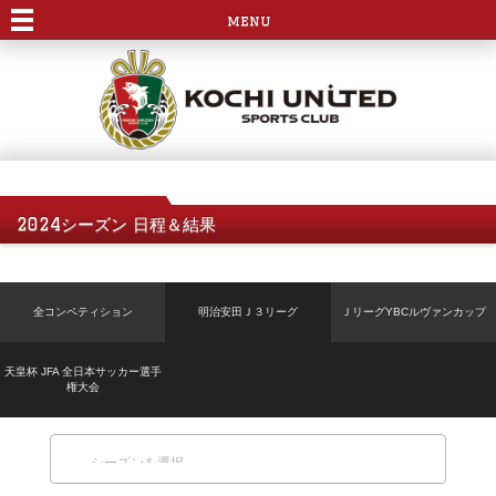
menu
2024シーズン 日程＆結果
全コンペティション
明治安田Ｊ３リーグ
ＪリーグYBCルヴァンカップ
天皇杯 JFA 全日本サッカー選手
権大会