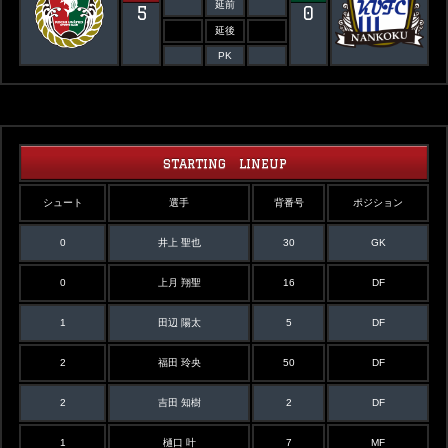
延前
5
0
延後
PK
STARTING LINEUP
シュート
選手
背番号
ポジション
0
井上 聖也
30
GK
0
上月 翔聖
16
DF
1
田辺 陽太
5
DF
2
福田 玲央
50
DF
2
吉田 知樹
2
DF
1
樋口 叶
7
MF