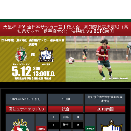
天皇杯 JFA 全日本サッカー選手権大会 高知県代表決定戦（高
知県サッカー選手権大会） 決勝戦 vs KUFC南国
高知県立春野総合運動公園
2024年05月12日（日）
13:00
球技場
高知ユナイテッドSC
試合
KUFC南国
1
前半
0
4
後半
0
HOME
AWAY