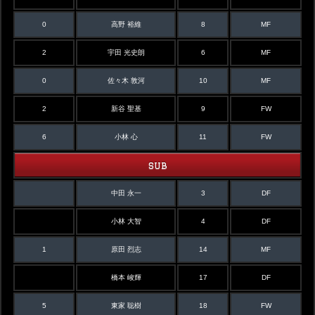
0
高野 裕維
8
MF
2
宇田 光史朗
6
MF
0
佐々木 敦河
10
MF
2
新谷 聖基
9
FW
6
小林 心
11
FW
SUB
中田 永一
3
DF
小林 大智
4
DF
1
原田 烈志
14
MF
橋本 峻輝
17
DF
5
東家 聡樹
18
FW