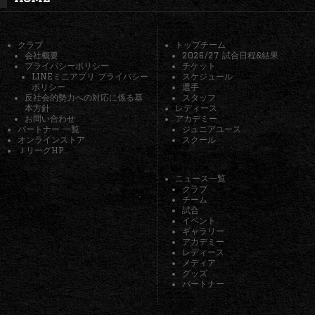
クラブ
トップチーム
会社概要
2026/27 試合日程&結果
プライバシーポリシー
チケット
LINEミニアプリ プライバシー
スケジュール
ポリシー
選手
反社会的勢力への対応に係る基
スタッフ
本方針
レディース
お問い合わせ
アカデミー
パートナー 一覧
ジュニアユース
オンラインストア
スクール
ＪリーグHP
ニュース一覧
クラブ
チーム
試合
イベント
ギャラリー
アカデミー
レディース
メディア
グッズ
パートナー