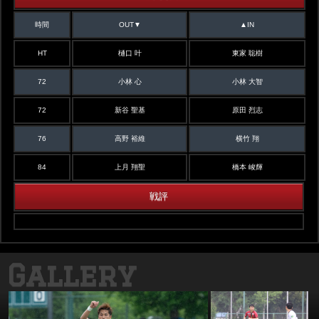
時間
OUT▼
▲IN
HT
樋口 叶
東家 聡樹
72
小林 心
小林 大智
72
新谷 聖基
原田 烈志
76
高野 裕維
横竹 翔
84
上月 翔聖
橋本 峻輝
戦評
Gallery