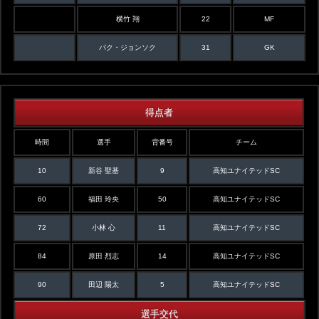
横竹 翔
22
MF
パク・ジョンソク
31
GK
得点者
時間
選手
背番号
チーム
10
新谷 聖基
9
高知ユナイテッドSC
60
福田 玲央
50
高知ユナイテッドSC
72
小林 心
11
高知ユナイテッドSC
84
原田 烈志
14
高知ユナイテッドSC
90
田辺 陽太
5
高知ユナイテッドSC
選手交代