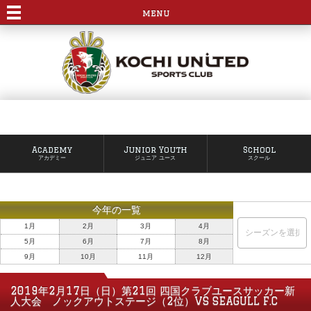
menu
Academy
Junior Youth
School
アカデミー
ジュニア ユース
スクール
今年の一覧
1月
2月
3月
4月
5月
6月
7月
8月
9月
10月
11月
12月
2019年2月17日（日）第21回 四国クラブユースサッカー新
人大会 ノックアウトステージ（2位）VS SEAGULL F.C