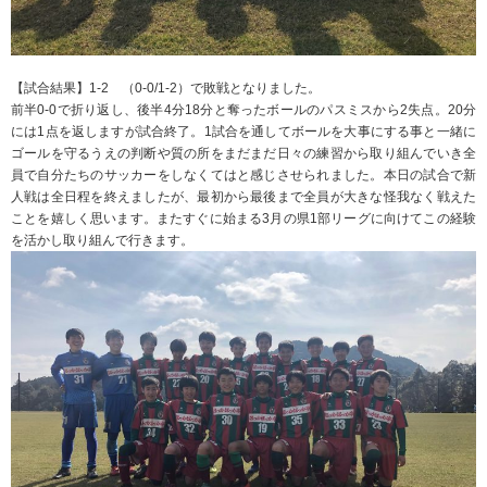
【試合結果】1-2 （0-0/1-2）で敗戦となりました。
前半0-0で折り返し、後半4分18分と奪ったボールのパスミスから2失点。20分
には1点を返しますが試合終了。1試合を通してボールを大事にする事と一緒に
ゴールを守るうえの判断や質の所をまだまだ日々の練習から取り組んでいき全
員で自分たちのサッカーをしなくてはと感じさせられました。本日の試合で新
人戦は全日程を終えましたが、最初から最後まで全員が大きな怪我なく戦えた
ことを嬉しく思います。またすぐに始まる3月の県1部リーグに向けてこの経験
を活かし取り組んで行きます。