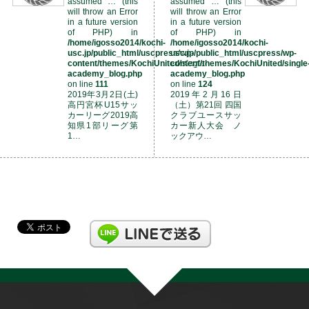
assumed '…' (this
assumed '…' (this
will throw an Error
will throw an Error
in a future version
in a future version
of PHP) in
of PHP) in
/home/igosso2014/kochi-
/home/igosso2014/kochi-
usc.jp/public_html/uscpress/wp-
usc.jp/public_html/uscpress/wp-
content/themes/KochiUnited/single-
content/themes/KochiUnited/single
academy_blog.php
academy_blog.php
on line
111
on line
124
2019年3月2日(土)
2019年2月16日
高円宮杯U15サッ
（土）第21回 四国
カーリーグ2019高
クラブユースサッ
知県1部リーグ第
カー新人大会 ノ
1…
ックアウ…