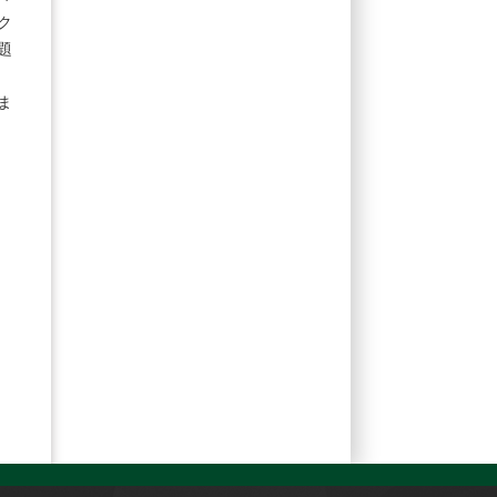
ク
題
ま