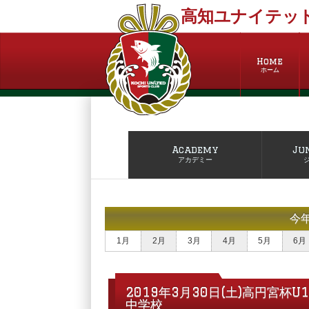
高知ユナイテッド
Home
ホーム
Academy
Ju
アカデミー
今
1月
2月
3月
4月
5月
6月
2019年3月30日(土)高円宮杯
中学校