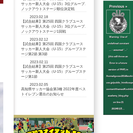
サッカー新人大会（U-15）3位グループ.
Previous »
ノックアウトステージ順位決定戦
2023.02.18
【試合結果】第25回 四国クラブユース
サッカー新人大会（U-15）3位グループ.
ノックアウトステージ1回戦
Warning
: Use of
2023.02.12
【試合結果】第25回 四国クラブユース
undefined constant
サッカー新人大会（U-15）グループステ
… - assumed '…'
ージ第2節.第3節
(this will throw an
2023.02.11
Error in a future
【試合結果】第25回 四国クラブユース
version of PHP) in
サッカー新人大会（U-15）グループステ
ージ第1節
/home/igosso2014/kochi
usc.jp/public_html/uscp
2023.02.05
高知県サッカー協会第3種 2022年度ベス
content/themes/KochiUn
トイレブン選出のお知らせ
academy_blog.php
on line
21
2019年3月…