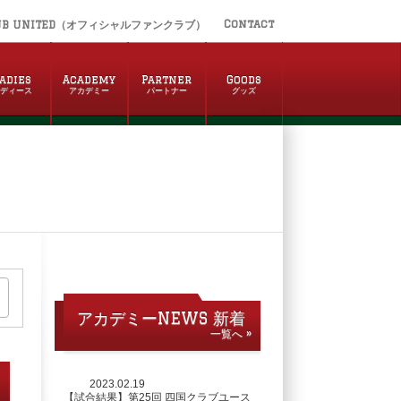
Contact
UB UNITED（オフィシャルファンクラブ）
adies
Academy
Partner
Goods
レディース
アカデミー
パートナー
グッズ
アカデミーNEWS 新着
一覧へ »
2023.02.19
【試合結果】第25回 四国クラブユース