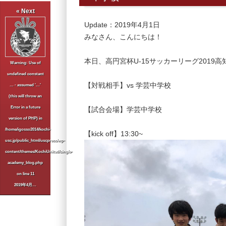
« Next
Update：2019年4月1日
みなさん、こんにちは！
本日、高円宮杯U-15サッカーリーグ2019
Warning
: Use of
undefined constant
【対戦相手】vs 学芸中学校
… - assumed '…'
(this will throw an
Error in a future
【試合会場】学芸中学校
version of PHP) in
/home/igosso2014/kochi-
【kick off】13:30~
usc.jp/public_html/uscpress/wp-
content/themes/KochiUnited/single-
academy_blog.php
on line
11
2019年4月…