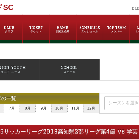
SC
CL
Club
Ticket
Game
Schedule
Top Team
L
クラブ
チケット
日程&結果
スケジュール
メンバー
nior Youth
School
ジュニア ユース
スクール
年の一覧
7月
8月
9月
10月
11月
12月
U15サッカーリーグ2019高知県2部リーグ第4節 vs 学芸