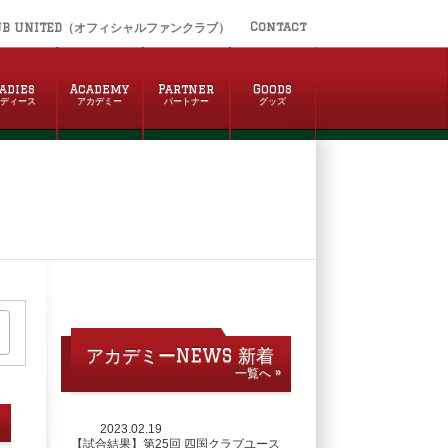
Contact
UB UNITED（オフィシャルファンクラブ）
adies
Academy
Partner
Goods
レディース
アカデミー
パートナー
グッズ
アカデミーNEWS 新着
一覧へ »
2023.02.19
【試合結果】第25回 四国クラブユース