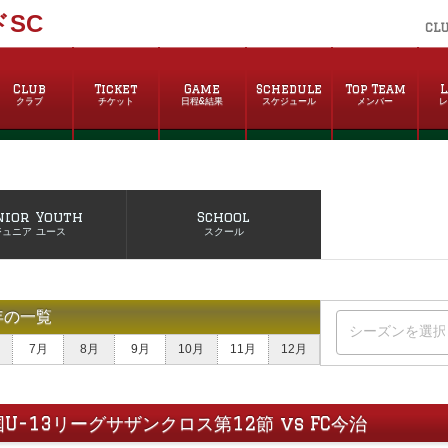
SC
CL
Club
Ticket
Game
Schedule
Top Team
L
クラブ
チケット
日程&結果
スケジュール
メンバー
nior Youth
School
ジュニア ユース
スクール
年の一覧
7月
8月
9月
10月
11月
12月
四国U-13リーグサザンクロス第12節 vs FC今治