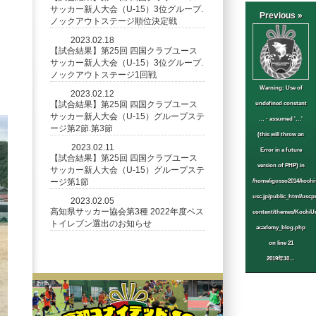
サッカー新人大会（U-15）3位グループ.
Previous »
ノックアウトステージ順位決定戦
2023.02.18
【試合結果】第25回 四国クラブユース
サッカー新人大会（U-15）3位グループ.
ノックアウトステージ1回戦
Warning
: Use of
2023.02.12
【試合結果】第25回 四国クラブユース
undefined constant
サッカー新人大会（U-15）グループステ
… - assumed '…'
ージ第2節.第3節
(this will throw an
2023.02.11
Error in a future
【試合結果】第25回 四国クラブユース
version of PHP) in
サッカー新人大会（U-15）グループステ
ージ第1節
/home/igosso2014/kochi
usc.jp/public_html/uscp
2023.02.05
高知県サッカー協会第3種 2022年度ベス
content/themes/KochiUn
トイレブン選出のお知らせ
academy_blog.php
on line
21
2019年10…