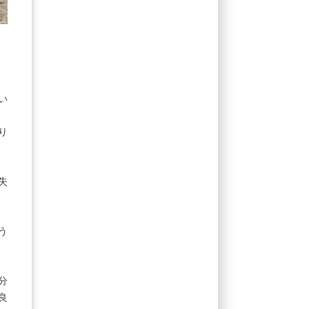
い
り
失
う
分
良