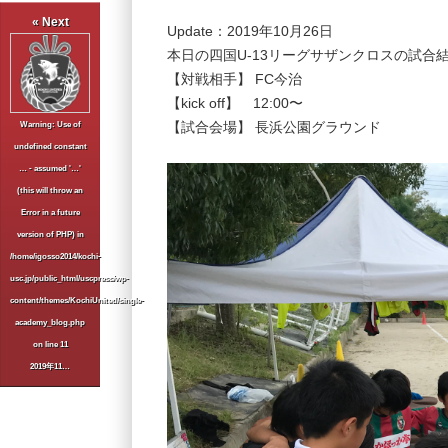
« Next
Update：2019年10月26日
本日の四国U-13リーグサザンクロスの試合
【対戦相手】 FC今治
【kick off】 12:00〜
【試合会場】 長浜公園グラウンド
Warning
: Use of
undefined constant
… - assumed '…'
(this will throw an
Error in a future
version of PHP) in
/home/igosso2014/kochi-
usc.jp/public_html/uscpress/wp-
content/themes/KochiUnited/single-
academy_blog.php
on line
11
2019年11…