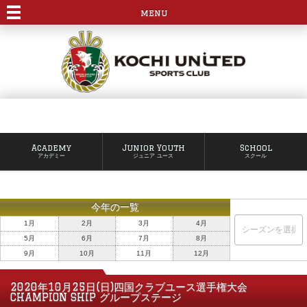
menu
Academy
Junior Youth
School
アカデミー
ジュニア ユース
スクール
今年の一覧
1月
2月
3月
4月
5月
6月
7月
8月
9月
10月
11月
12月
2020年10月25日(日)四国クラブユース選手権大会
CHAMPION SHIP グループステージ