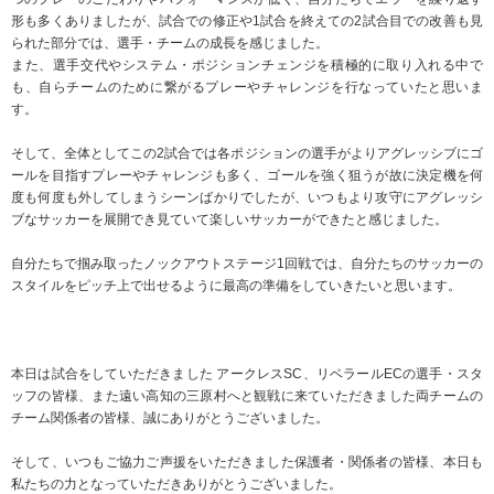
形も多くありましたが、試合での修正や1試合を終えての2試合目での改善も見
られた部分では、選手・チームの成長を感じました。
また、選手交代やシステム・ポジションチェンジを積極的に取り入れる中で
も、自らチームのために繋がるプレーやチャレンジを行なっていたと思いま
す。
そして、全体としてこの2試合では各ポジションの選手がよりアグレッシブにゴ
ールを目指すプレーやチャレンジも多く、ゴールを強く狙うが故に決定機を何
度も何度も外してしまうシーンばかりでしたが、いつもより攻守にアグレッシ
ブなサッカーを展開でき見ていて楽しいサッカーができたと感じました。
自分たちで掴み取ったノックアウトステージ1回戦では、自分たちのサッカーの
スタイルをピッチ上で出せるように最高の準備をしていきたいと思います。
本日は試合をしていただきました アークレスSC、リベラールECの選手・スタ
ッフの皆様、また遠い高知の三原村へと観戦に来ていただきました両チームの
チーム関係者の皆様、誠にありがとうございました。
そして、いつもご協力ご声援をいただきました保護者・関係者の皆様、本日も
私たちの力となっていただきありがとうございました。