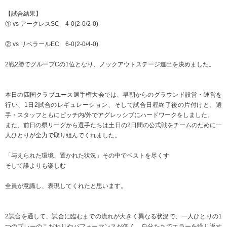
【試合結果】
① vs アークレスSC 4-0(2-0/2-0)
② vs リベラールEC 6-0(2-0/4-0)
2戦2勝でグループCの1位となり、ノックアウトステージ進出を決めました。
本日の四国クラブユース選手権大会では、早朝からのグラウンド設営・運営を
行い、1日2試合のレギュレーション、そして試合日程終了後の片付けと、選
手・スタッフともにピッチ内/外でアグレッシブにハードワークをしました。
また、前日の県リーグから選手たちは土日の2日間の公式戦をチームのために一
人ひとりが全力で取り組んでくれました。
「与えられた環境、置かれた状況」その中でベストを尽くす
そして誰よりも楽しむ
全員が意識し、表現してくれたと思います。
2試合を通して、試合に臨むまでの流れが大きく異なる状況で、一人ひとりの1
つのプレーのこだわりやパフォーマンスが低く、自分たちでエラーを繰り返す