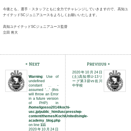
今後とも、選手・スタッフともに全力でチャレンジしていきますので、高知ユ
ナイテッドSCジュニアユースをよろしくお願いいたします。
高知ユナイテッドSCジュニアユース監督
立田 将大
« Next
Previous »
2020年10月24日
Warning
: Use of
(土)高知県U-13リ
undefined
ーグ第3節vs佐川
constant … -
中学校
assumed '…' (this
will throw an Error
in a future version
of PHP) in
/home/igosso2014/kochi-
usc.jp/public_html/uscpress/wp-
content/themes/KochiUnited/single-
academy_blog.php
on line
111
2020年10月24日