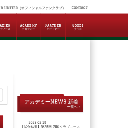
Contact
UB UNITED（オフィシャルファンクラブ）
adies
Academy
Partner
Goods
レディース
アカデミー
パートナー
グッズ
アカデミーNEWS 新着
一覧へ »
2023.02.19
【試合結果】第25回 四国クラブユース