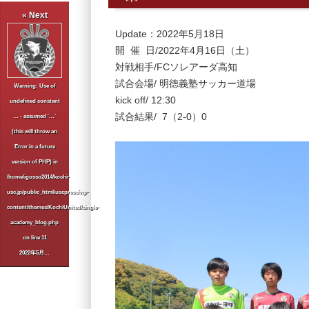
« Next
Update：2022年5月18日
開 催 日/2022年4月16日（土）
対戦相手/FCソレアーダ高知
試合会場/ 明徳義塾サッカー道場
Warning
: Use of
kick off/ 12:30
undefined constant
試合結果/ 7（2-0）0
… - assumed '…'
(this will throw an
Error in a future
version of PHP) in
/home/igosso2014/kochi-
usc.jp/public_html/uscpress/wp-
content/themes/KochiUnited/single-
academy_blog.php
on line
11
2022年5月…