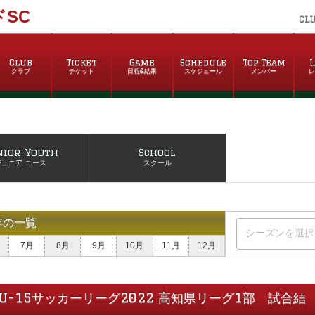
SC
CL
Club
Ticket
Game
Schedule
Top Team
L
クラブ
チケット
日程&結果
スケジュール
メンバー
nior Youth
School
ジュニア ユース
スクール
年の一覧
7月
8月
9月
10月
11月
12月
U-15サッカーリーグ2022 高知県リーグ1部 試合結