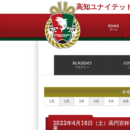
高知ユナイテッド
Home
ホーム
Academy
Ju
アカデミー
今
1月
2月
3月
4月
5月
6月
2022年4月16日（土）高円宮杯
果