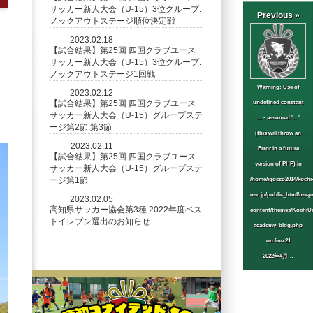
サッカー新人大会（U-15）3位グループ.
Previous »
ノックアウトステージ順位決定戦
2023.02.18
【試合結果】第25回 四国クラブユース
サッカー新人大会（U-15）3位グループ.
ノックアウトステージ1回戦
Warning
: Use of
2023.02.12
【試合結果】第25回 四国クラブユース
undefined constant
サッカー新人大会（U-15）グループステ
… - assumed '…'
ージ第2節.第3節
(this will throw an
2023.02.11
Error in a future
【試合結果】第25回 四国クラブユース
version of PHP) in
サッカー新人大会（U-15）グループステ
ージ第1節
/home/igosso2014/kochi
usc.jp/public_html/uscp
2023.02.05
高知県サッカー協会第3種 2022年度ベス
content/themes/KochiUn
トイレブン選出のお知らせ
academy_blog.php
on line
21
2022年4月…