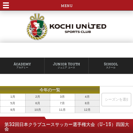
menu
Academy
Junior Youth
School
アカデミー
ジュニア ユース
スクール
今年の一覧
1月
2月
3月
4月
5月
6月
7月
8月
9月
10月
11月
12月
第32回日本クラブユースサッカー選手権大会（U-15）四国大
会