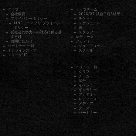
クラブ
トップチーム
会社概要
2026/27 試合日程&結果
プライバシーポリシー
チケット
LINEミニアプリ プライバシー
スケジュール
ポリシー
選手
反社会的勢力への対応に係る基
スタッフ
本方針
レディース
お問い合わせ
アカデミー
パートナー 一覧
ジュニアユース
オンラインストア
スクール
ＪリーグHP
ニュース一覧
クラブ
チーム
試合
イベント
ギャラリー
アカデミー
レディース
メディア
グッズ
パートナー