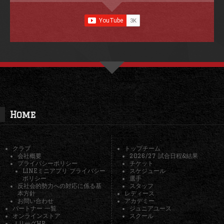
Home
クラブ
トップチーム
会社概要
2026/27 試合日程&結果
プライバシーポリシー
チケット
LINEミニアプリ プライバシー
スケジュール
ポリシー
選手
反社会的勢力への対応に係る基
スタッフ
本方針
レディース
お問い合わせ
アカデミー
パートナー 一覧
ジュニアユース
オンラインストア
スクール
ＪリーグHP