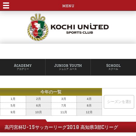
menu
Academy
Junior Youth
School
アカデミー
ジュニア ユース
スクール
今年の一覧
1月
2月
3月
4月
5月
6月
7月
8月
9月
10月
11月
12月
高円宮杯U-15サッカーリーグ2018 高知県3部Cリーグ