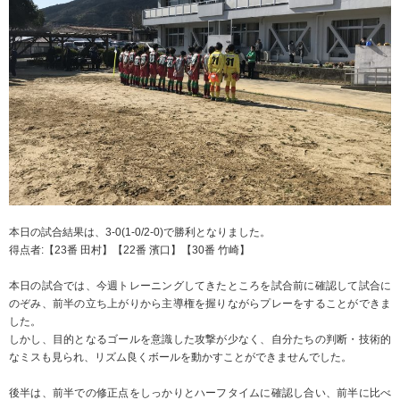
本日の試合結果は、3-0(1-0/2-0)で勝利となりました。
得点者:【23番 田村】【22番 濱口】【30番 竹崎】
本日の試合では、今週トレーニングしてきたところを試合前に確認して試合に
のぞみ、前半の立ち上がりから主導権を握りながらプレーをすることができま
した。
しかし、目的となるゴールを意識した攻撃が少なく、自分たちの判断・技術的
なミスも見られ、リズム良くボールを動かすことができませんでした。
後半は、前半での修正点をしっかりとハーフタイムに確認し合い、前半に比べ