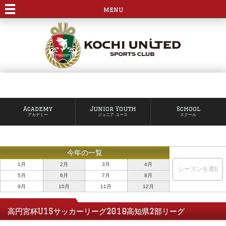
menu
Academy
Junior Youth
School
アカデミー
ジュニア ユース
スクール
今年の一覧
1月
2月
3月
4月
5月
6月
7月
8月
9月
10月
11月
12月
高円宮杯U15サッカーリーグ2018高知県2部リーグ