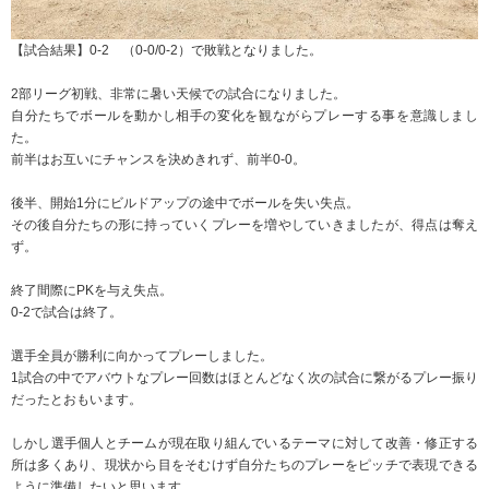
【試合結果】0-2 （0-0/0-2）で敗戦となりました。
2部リーグ初戦、非常に暑い天候での試合になりました。
自分たちでボールを動かし相手の変化を観ながらプレーする事を意識しまし
た。
前半はお互いにチャンスを決めきれず、前半0-0。
後半、開始1分にビルドアップの途中でボールを失い失点。
その後自分たちの形に持っていくプレーを増やしていきましたが、得点は奪え
ず。
終了間際にPKを与え失点。
0-2で試合は終了。
選手全員が勝利に向かってプレーしました。
1試合の中でアバウトなプレー回数はほとんどなく次の試合に繋がるプレー振り
だったとおもいます。
しかし選手個人とチームが現在取り組んでいるテーマに対して改善・修正する
所は多くあり、現状から目をそむけず自分たちのプレーをピッチで表現できる
ように準備したいと思います。