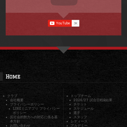
Home
クラブ
トップチーム
会社概要
2026/27 試合日程&結果
プライバシーポリシー
チケット
LINEミニアプリ プライバシー
スケジュール
ポリシー
選手
反社会的勢力への対応に係る基
スタッフ
本方針
レディース
お問い合わせ
アカデミー