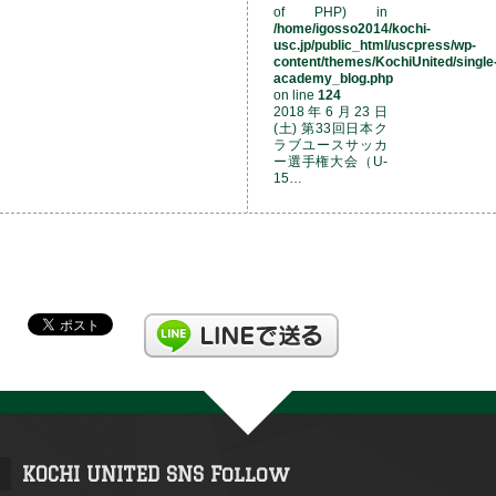
of PHP) in
/home/igosso2014/kochi-
usc.jp/public_html/uscpress/wp-
content/themes/KochiUnited/single
academy_blog.php
on line
124
2018年6月23日
(土) 第33回日本ク
ラブユースサッカ
ー選手権大会（U-
15…
KOCHI UNITED SNS Follow